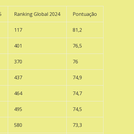
5
Ranking Global 2024
Pontuação
117
81,2
401
76,5
370
76
437
74,9
464
74,7
495
74,5
580
73,3