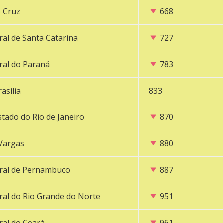
 Cruz
668
ral de Santa Catarina
727
ral do Paraná
783
asília
833
stado do Rio de Janeiro
870
 Vargas
880
eral de Pernambuco
887
ral do Rio Grande do Norte
951
ral do Ceará
961