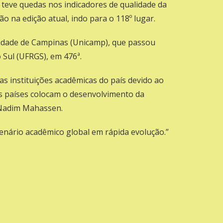
e teve quedas nos indicadores de qualidade da
 na edição atual, indo para o 118º lugar.
sidade de Campinas (
Unicamp
), que passou
 Sul (
UFRGS
), em 476ª.
s instituições acadêmicas do país devido ao
s países colocam o desenvolvimento da
. Nadim Mahassen.
cenário acadêmico global em rápida evolução.”