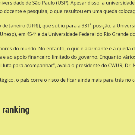
iversidade de São Paulo (
USP
). Apesar disso, a universidad
 docente e pesquisa, o que resultou em uma queda colocação
 de Janeiro (
UFRJ
), que subiu para a 331ª posição, a Univer
Unesp
), em 454ª e da Universidade Federal do Rio Grande do
hores do mundo. No entanto, o que é alarmante é a queda da
 ao apoio financeiro limitado do governo. Enquanto vário
sil luta para acompanhar”, avalia o presidente do CWUR, Dr
gico, o país corre o risco de ficar ainda mais para trás no 
o ranking