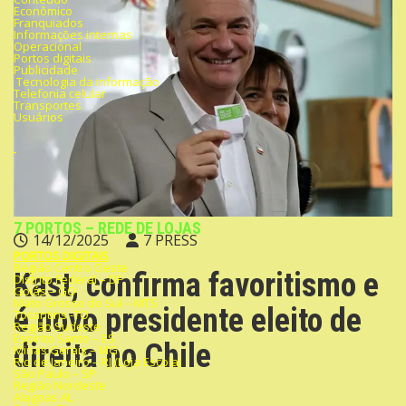
Econômico
Franquiados
Informações internas
Operacional
Portos digitais
Publicidade
Tecnologia da informação
Telefonia celular
Transportes
Usuários
7 PORTOS – REDE DE LOJAS
14/12/2025
7 PRESS
PORTOS DIGITAIS
Região Centro Oeste
Kast, confirma favoritismo e
Distrito Federal – DF
Goiás – GO
Mato Grosso do Sul – MTS
é novo presidente eleito de
Tocantins -TO
Região Sudeste
Espírito Santo – ES
direita no Chile
Minas Gerais – MG
Rio de Janeiro – RJ (Loja Escola)
São Paulo – SP
Região Nordeste
Alagoas AL