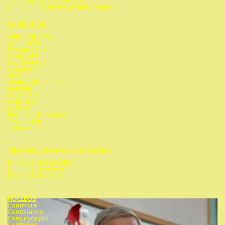
Telefone: 22 992 744 653
Fundador: Agenor Candido Gomes
CONSELHOS
Administrativo
Associados
Franquiados
Integrados
Investidores
Usuários
ADM
Central de Compras
Contábil
Financeiro
Help Desk
Jurídico
Recursos Humanos
Tesouraria
Treinamento
DESENVOLVIMENTO DE NEGÓCIOS
Empresas Integradas
Expansão Internacional
Expansão Nacional
NÚCLEOS
Comercial
Compliance
Comunicação
Conteúdo