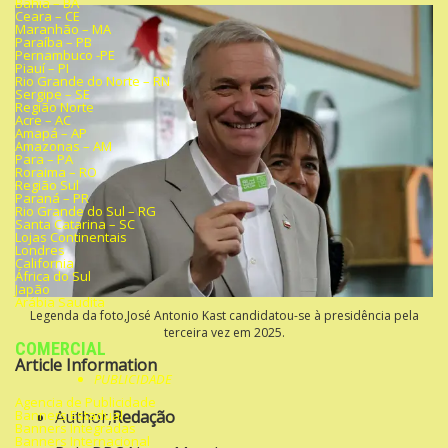
Bahia – BA
Ceara – CE
Maranhão – MA
Paraíba – PB
Pernambuco -PE
Piauí – PI
Rio Grande do Norte – RN
Sergipe – SE
Região Norte
Acre – AC
Amapá – AP
Amazonas – AM
Para – PA
Roraima – RO
Região Sul
Paraná – PR
Rio Grande do Sul – RG
Santa Catarina – SC
Lojas Continentais
Londres
California
África do Sul
Japão
Arábia Saudita
Legenda da foto,José Antonio Kast candidatou-se à presidência pela
terceira vez em 2025.
COMERCIAL
Article Information
PUBLICIDADE
Agencia de Publicidade
Banners Estadual
Author,
Redação
Banners Integradas
Banners Internacional