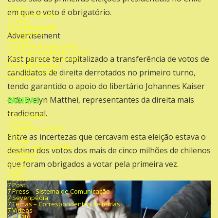
7 Coin
em que o voto é obrigatório.
7 Coin Integrada
7 Cripto
Seven Exchange
ECONOMICO
Advertisement
Créditos
ACG Bank & Associados
Cartão de fidelidade 7 ports
Kast parece ter capitalizado a transferência de votos de
Seven Bank & Associados
Seven Financeira
Corretora Seven
candidatos de direita derrotados no primeiro turno,
Ouvidoria
tendo garantido o apoio do libertário Johannes Kaiser
e de Evelyn Matthei, representantes da direita mais
PAGINAS
tradicional.
7 Promoções
7 Busca
7 Caminha – e-mail
7 Cel
Entre as incertezas que cercavam esta eleição estava o
7 Chats
7 Coin – criptomoedas
destino dos votos dos mais de cinco milhões de chilenos
7 Comprei
7 Creditos
que foram obrigados a votar pela primeira vez.
7 Drive
7 Link
7 ports
7 Post
7 Press – Sistema de Comunicação
7 Sevenpédia
7 Temas – Correspondentes de temas
7 Videos
Contato