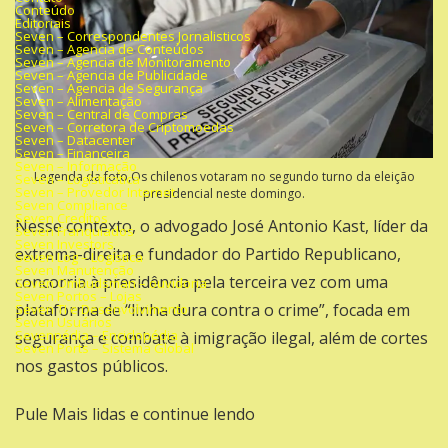
Conteúdo
Editoriais
Seven – Correspondentes Jornalisticos
Seven – Agencia de Conteúdos
Seven – Agencia de Monitoramento
Seven – Agencia de Publicidade
Seven – Agencia de Segurança
Seven – Alimentação
Seven – Central de Compras
Seven – Corretora de Criptomoedas
Seven – Datacenter
Seven – Financeira
Seven – Informação
Legenda da foto,Os chilenos votaram no segundo turno da eleição
Seven – Logísticatica
Seven – Provedor Internet
presidencial neste domingo.
Seven Compliance
Seven Creditos
Nesse contexto, o advogado José Antonio Kast, líder da
Seven Franquiados
Seven Investors
extrema-direita e fundador do Partido Republicano,
Seven Log – Logística
Seven Manutenção
concorria à presidência pela terceira vez com uma
Seven Ombudsman – ouvidoria
Seven Portos – Lojas
plataforma de “linha dura contra o crime”, focada em
Seven TI e Desenvolvimento
Seven Usuários
Sevenpédia – Enciclopédia
segurança e combate à imigração ilegal, além de cortes
Seven Ports – Sistema Global
nos gastos públicos.
Pule Mais lidas e continue lendo