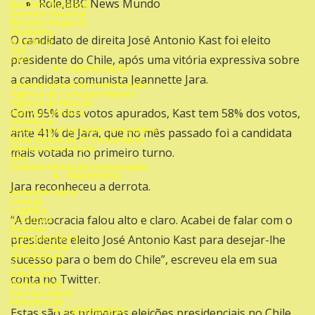
Role,BBC News Mundo
Banners Municipal
Banners Nacional
Banners Regional
Marketing
O candidato de direita José Antonio Kast foi eleito
Ouvidoria
SAC
presidente do Chile, após uma vitória expressiva sobre
Sites
COMUNICAÇÃO
a candidata comunista Jeannette Jara.
Sistema Global de Comunicação
Agencia de Correspondentes
Agencia de Noticias
Agencia Temática
Com 95% dos votos apurados, Kast tem 58% dos votos,
Ouvidoria
Rede Global de Rádio Comunitária
ante 41% de Jara, que no mês passado foi a candidata
Rede Global de TV Comunitária
Revista Seven Ports
mais votada no primeiro turno.
SAC
Sistema Global de Comunicação
TRANSPORTES
Jara reconheceu a derrota.
Armazém Geral
Entrega
Logística
“A democracia falou alto e claro. Acabei de falar com o
Ouvidoria
Rastreio
Transportadora
presidente eleito José Antonio Kast para desejar-lhe
OPERACIONAL
ADM Imóveis
sucesso para o bem do Chile”, escreveu ela em sua
Construtora
Help Desk
conta no Twitter.
Implantação
Incorporadora
Manutenção
CRIPTOMOEDA
Estas são as primeiras eleições presidenciais no Chile