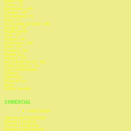
Bahia – BA
Ceara – CE
Maranhão – MA
Paraíba – PB
Pernambuco -PE
Piauí – PI
Rio Grande do Norte – RN
Sergipe – SE
Região Norte
Acre – AC
Amapá – AP
Amazonas – AM
Para – PA
Roraima – RO
Região Sul
Paraná – PR
Rio Grande do Sul – RG
Santa Catarina – SC
Lojas Continentais
Londres
California
África do Sul
Japão
Arábia Saudita
COMERCIAL
PUBLICIDADE
Agencia de Publicidade
Banners Estadual
Banners Integradas
Banners Internacional