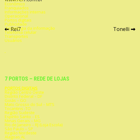
Econômico
Franquiados
Informações internas
Operacional
Portos digitais
Publicidade
Navegação
Tecnologia da informação
Rei7
Tonelli
Telefonia celular
Transportes
de
Usuários
Post
7 PORTOS – REDE DE LOJAS
PORTOS DIGITAIS
Região Centro Oeste
Distrito Federal – DF
Goiás – GO
Mato Grosso do Sul – MTS
Tocantins -TO
Região Sudeste
Espírito Santo – ES
Minas Gerais – MG
Rio de Janeiro – RJ (Loja Escola)
São Paulo – SP
Região Nordeste
Alagoas AL