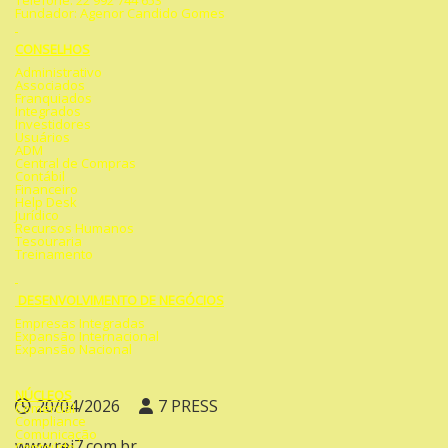
Telefone: 22 992 744 653
Fundador: Agenor Candido Gomes
CONSELHOS
Administrativo
Associados
Franquiados
Integrados
Investidores
Usuários
ADM
Central de Compras
Contábil
Financeiro
Help Desk
Jurídico
Recursos Humanos
Tesouraria
Treinamento
DESENVOLVIMENTO DE NEGÓCIOS
Empresas Integradas
Expansão Internacional
Expansão Nacional
NÚCLEOS
20/04/2026
7 PRESS
Comercial
Compliance
Comunicação
www.rei7.com.br
Conteúdo