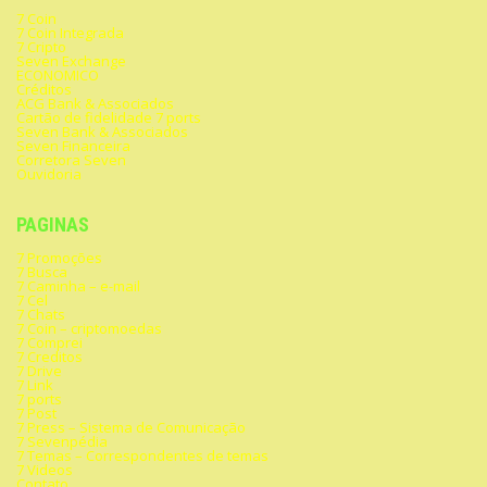
7 Coin
7 Coin Integrada
7 Cripto
Seven Exchange
ECONOMICO
Créditos
ACG Bank & Associados
Cartão de fidelidade 7 ports
Seven Bank & Associados
Seven Financeira
Corretora Seven
Ouvidoria
PAGINAS
7 Promoções
7 Busca
7 Caminha – e-mail
7 Cel
7 Chats
7 Coin – criptomoedas
7 Comprei
7 Creditos
7 Drive
7 Link
7 ports
7 Post
7 Press – Sistema de Comunicação
7 Sevenpédia
7 Temas – Correspondentes de temas
7 Videos
Contato