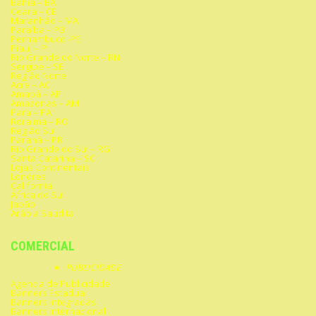
Bahia – BA
Ceara – CE
Maranhão – MA
Paraíba – PB
Pernambuco -PE
Piauí – PI
Rio Grande do Norte – RN
Sergipe – SE
Região Norte
Acre – AC
Amapá – AP
Amazonas – AM
Para – PA
Roraima – RO
Região Sul
Paraná – PR
Rio Grande do Sul – RG
Santa Catarina – SC
Lojas Continentais
Londres
California
África do Sul
Japão
Arábia Saudita
COMERCIAL
PUBLICIDADE
Agencia de Publicidade
Banners Estadual
Banners Integradas
Banners Internacional