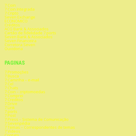
7 Coin
7 Coin Integrada
7 Cripto
Seven Exchange
ECONOMICO
Créditos
ACG Bank & Associados
Cartão de fidelidade 7 ports
Seven Bank & Associados
Seven Financeira
Corretora Seven
Ouvidoria
PAGINAS
7 Promoções
7 Busca
7 Caminha – e-mail
7 Cel
7 Chats
7 Coin – criptomoedas
7 Comprei
7 Creditos
7 Drive
7 Link
7 ports
7 Post
7 Press – Sistema de Comunicação
7 Sevenpédia
7 Temas – Correspondentes de temas
7 Videos
Contato