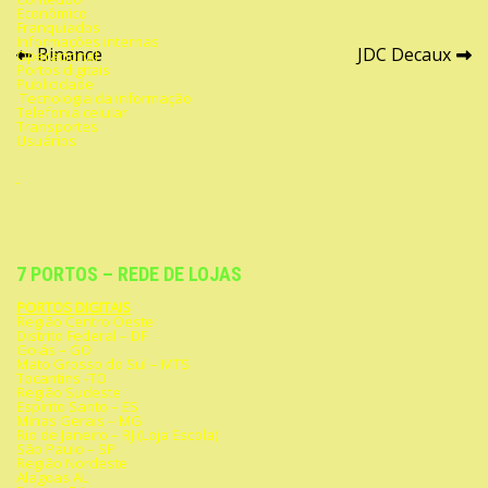
Econômico
Franquiados
Informações internas
Navegação
Binance
JDC Decaux
Operacional
Portos digitais
Publicidade
de
Tecnologia da informação
Telefonia celular
Post
Transportes
Usuários
7 PORTOS – REDE DE LOJAS
PORTOS DIGITAIS
Região Centro Oeste
Distrito Federal – DF
Goiás – GO
Mato Grosso do Sul – MTS
Tocantins -TO
Região Sudeste
Espírito Santo – ES
Minas Gerais – MG
Rio de Janeiro – RJ (Loja Escola)
São Paulo – SP
Região Nordeste
Alagoas AL