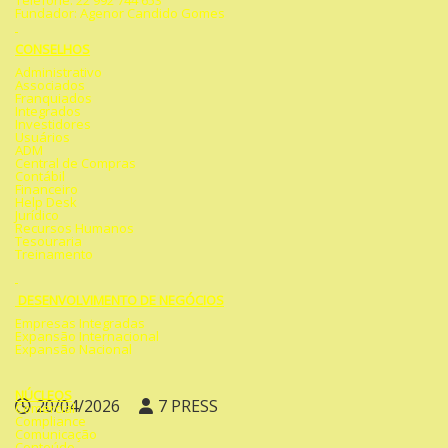
Telefone: 22 992 744 653
Fundador: Agenor Candido Gomes
CONSELHOS
Administrativo
Associados
Franquiados
Integrados
Investidores
Usuários
ADM
Central de Compras
Contábil
Financeiro
Help Desk
Jurídico
Recursos Humanos
Tesouraria
Treinamento
DESENVOLVIMENTO DE NEGÓCIOS
Empresas Integradas
Expansão Internacional
Expansão Nacional
NÚCLEOS
20/04/2026
7 PRESS
Comercial
Compliance
Comunicação
Conteúdo