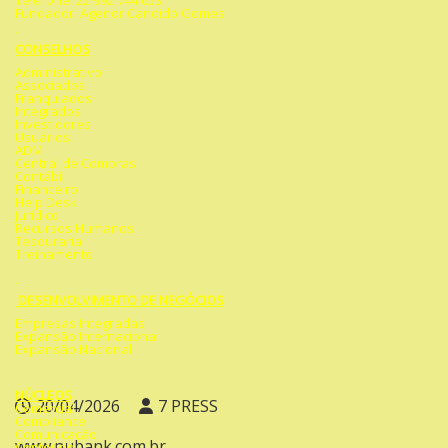
Telefone: 22 992 744 653
Fundador: Agenor Candido Gomes
CONSELHOS
Administrativo
Associados
Franquiados
Integrados
Investidores
Usuários
ADM
Central de Compras
Contábil
Financeiro
Help Desk
Jurídico
Recursos Humanos
Tesouraria
Treinamento
DESENVOLVIMENTO DE NEGÓCIOS
Empresas Integradas
Expansão Internacional
Expansão Nacional
NÚCLEOS
20/04/2026
7 PRESS
Comercial
Compliance
Comunicação
www.nubank.com.br
Conteúdo