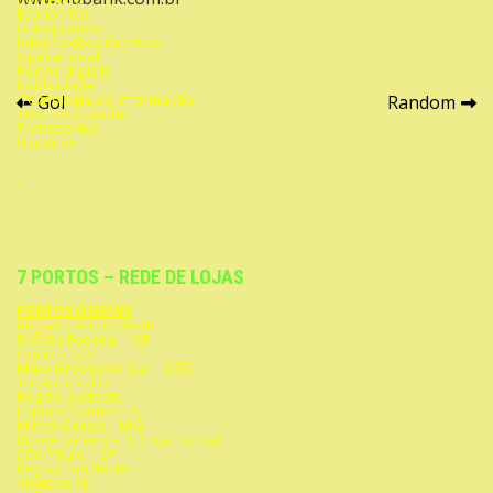
Econômico
Franquiados
Informações internas
Operacional
Portos digitais
Publicidade
Navegação
Tecnologia da informação
Gol
Random
Telefonia celular
Transportes
de
Usuários
Post
7 PORTOS – REDE DE LOJAS
PORTOS DIGITAIS
Região Centro Oeste
Distrito Federal – DF
Goiás – GO
Mato Grosso do Sul – MTS
Tocantins -TO
Região Sudeste
Espírito Santo – ES
Minas Gerais – MG
Rio de Janeiro – RJ (Loja Escola)
São Paulo – SP
Região Nordeste
Alagoas AL