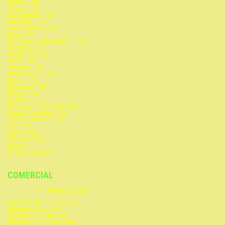
Bahia – BA
Ceara – CE
Maranhão – MA
Paraíba – PB
Pernambuco -PE
Piauí – PI
Rio Grande do Norte – RN
Sergipe – SE
Região Norte
Acre – AC
Amapá – AP
Amazonas – AM
Para – PA
Roraima – RO
Região Sul
Paraná – PR
Rio Grande do Sul – RG
Santa Catarina – SC
Lojas Continentais
Londres
California
África do Sul
Japão
Arábia Saudita
COMERCIAL
PUBLICIDADE
Agencia de Publicidade
Banners Estadual
Banners Integradas
Banners Internacional