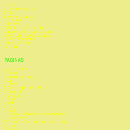
7 Coin
7 Coin Integrada
7 Cripto
Seven Exchange
ECONOMICO
Créditos
ACG Bank & Associados
Cartão de fidelidade 7 ports
Seven Bank & Associados
Seven Financeira
Corretora Seven
Ouvidoria
PAGINAS
7 Promoções
7 Busca
7 Caminha – e-mail
7 Cel
7 Chats
7 Coin – criptomoedas
7 Comprei
7 Creditos
7 Drive
7 Link
7 ports
7 Post
7 Press – Sistema de Comunicação
7 Sevenpédia
7 Temas – Correspondentes de temas
7 Videos
Contato