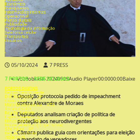
Econômico
Franquiados
Informações internas
Operacional
Portos digitais
Publicidade
Tecnologia da informação
Telefonia celular
Transportes
Usuários
05/10/2024
7 PRESS
7 PORTOS – REDE DE LOJAS
vozdobrasil-20240909Audio Player00:0000:00
Baixe
PORTOS DIGITAIS
Região Centro Oeste
Oposição protocola pedido de impeachment
Distrito Federal – DF
Goiás – GO
contra Alexandre de Moraes
Mato Grosso do Sul – MTS
Tocantins -TO
Região Sudeste
Deputados analisam criação de política de
Espírito Santo – ES
Minas Gerais – MG
proteção aos neurodivergentes
Rio de Janeiro – RJ (Loja Escola)
São Paulo – SP
Câmara publica guia com orientações para eleição
Região Nordeste
Alagoas AL
e mandato de vereadores