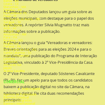
Bahia – BA
Ceara – CE
Maranhão – MA
Paraíba – PB
A Câmara dos Deputados lançou um guia sobre as
Pernambuco -PE
Piauí – PI
eleições municipais, com destaque para o papel dos
Rio Grande do Norte – RN
Sergipe – SE
vereadores. A repórter Silvia Mugnatto traz mais
Região Norte
Acre – AC
informações sobre a publicação.
Amapá – AP
Amazonas – AM
Para – PA
Roraima – RO
A Câmara lançou o guia “Vereadoras e vereadores:
Região Sul
Paraná – PR
Breves orientações para as eleições 2024 e para o
Rio Grande do Sul – RG
Santa Catarina – SC
mandato”, uma publicação do Programa de Interação
Lojas Continentais
Londres
California
Legislativa, vinculado à 2ª Vice-Presidência da Casa.
África do Sul
Japão
Arábia Saudita
O 2º Vice-Presidente, deputado
Sóstenes Cavalcante
(PL-RJ)
, faz um apelo para que todos os candidatos
COMERCIAL
baixem a publicação digital no site da Câmara, na
PUBLICIDADE
biblioteca digital. Ele cita duas recomendações
Agencia de Publicidade
Banners Estadual
principais:
Banners Integradas
Banners Internacional