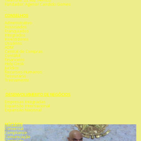
Telefone: 22 992 744 653
Fundador: Agenor Candido Gomes
CONSELHOS
Administrativo
Associados
Franquiados
Integrados
Investidores
Usuários
ADM
Central de Compras
Contábil
Financeiro
Help Desk
Jurídico
Recursos Humanos
Tesouraria
Treinamento
DESENVOLVIMENTO DE NEGÓCIOS
Empresas Integradas
Expansão Internacional
Expansão Nacional
NÚCLEOS
Comercial
Compliance
Comunicação
Conteúdo