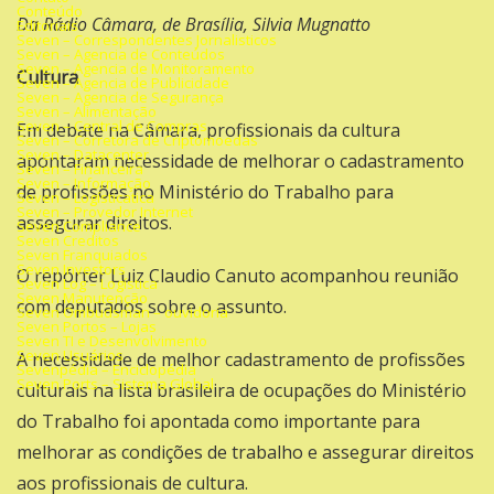
Conteúdo
Da Rádio Câmara, de Brasília, Silvia Mugnatto
Editoriais
Seven – Correspondentes Jornalisticos
Seven – Agencia de Conteúdos
Seven – Agencia de Monitoramento
Cultura
Seven – Agencia de Publicidade
Seven – Agencia de Segurança
Seven – Alimentação
Seven – Central de Compras
Em debate na Câmara, profissionais da cultura
Seven – Corretora de Criptomoedas
Seven – Datacenter
apontaram necessidade de melhorar o cadastramento
Seven – Financeira
Seven – Informação
de profissões no Ministério do Trabalho para
Seven – Logísticatica
Seven – Provedor Internet
assegurar direitos.
Seven Compliance
Seven Creditos
Seven Franquiados
Seven Investors
O repórter Luiz Claudio Canuto acompanhou reunião
Seven Log – Logística
Seven Manutenção
com deputados sobre o assunto.
Seven Ombudsman – ouvidoria
Seven Portos – Lojas
Seven TI e Desenvolvimento
Seven Usuários
A necessidade de melhor cadastramento de profissões
Sevenpédia – Enciclopédia
Seven Ports – Sistema Global
culturais na lista brasileira de ocupações do Ministério
do Trabalho foi apontada como importante para
melhorar as condições de trabalho e assegurar direitos
aos profissionais de cultura.