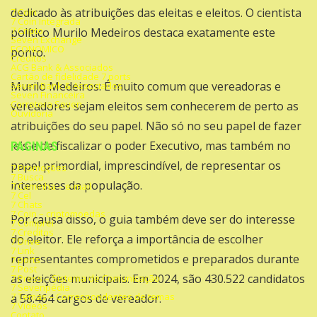
dedicado às atribuições das eleitas e eleitos. O cientista
7 Coin
7 Coin Integrada
7 Cripto
político Murilo Medeiros destaca exatamente este
Seven Exchange
ECONOMICO
ponto.
Créditos
ACG Bank & Associados
Cartão de fidelidade 7 ports
Murilo Medeiros: É muito comum que vereadoras e
Seven Bank & Associados
Seven Financeira
Corretora Seven
vereadores sejam eleitos sem conhecerem de perto as
Ouvidoria
atribuições do seu papel. Não só no seu papel de fazer
leis e de fiscalizar o poder Executivo, mas também no
PAGINAS
papel primordial, imprescindível, de representar os
7 Promoções
7 Busca
interesses da população.
7 Caminha – e-mail
7 Cel
7 Chats
7 Coin – criptomoedas
Por causa disso, o guia também deve ser do interesse
7 Comprei
7 Creditos
do eleitor. Ele reforça a importância de escolher
7 Drive
7 Link
representantes comprometidos e preparados durante
7 ports
7 Post
as eleições municipais. Em 2024, são 430.522 candidatos
7 Press – Sistema de Comunicação
7 Sevenpédia
7 Temas – Correspondentes de temas
a 58.464 cargos de vereador.
7 Videos
Contato