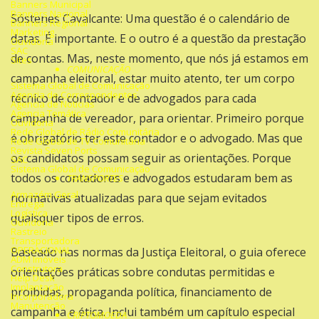
Banners Municipal
Banners Nacional
Sóstenes Cavalcante: Uma questão é o calendário de
Banners Regional
Marketing
datas. É importante. E o outro é a questão da prestação
Ouvidoria
SAC
de contas. Mas, neste momento, que nós já estamos em
Sites
COMUNICAÇÃO
campanha eleitoral, estar muito atento, ter um corpo
Sistema Global de Comunicação
Agencia de Correspondentes
técnico de contador e de advogados para cada
Agencia de Noticias
Agencia Temática
campanha de vereador, para orientar. Primeiro porque
Ouvidoria
Rede Global de Rádio Comunitária
é obrigatório ter este contador e o advogado. Mas que
Rede Global de TV Comunitária
Revista Seven Ports
os candidatos possam seguir as orientações. Porque
SAC
Sistema Global de Comunicação
todos os contadores e advogados estudaram bem as
TRANSPORTES
Armazém Geral
normativas atualizadas para que sejam evitados
Entrega
Logística
quaisquer tipos de erros.
Ouvidoria
Rastreio
Transportadora
OPERACIONAL
Baseado nas normas da Justiça Eleitoral, o guia oferece
ADM Imóveis
Construtora
orientações práticas sobre condutas permitidas e
Help Desk
Implantação
proibidas, propaganda política, financiamento de
Incorporadora
Manutenção
campanha e ética. Inclui também um capítulo especial
CRIPTOMOEDA