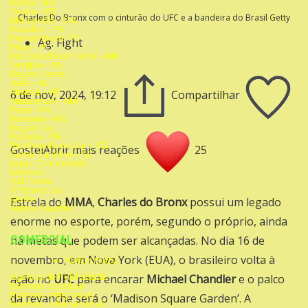
Bahia – BA
Ceara – CE
Charles Do Bronx com o cinturão do UFC e a bandeira do Brasil Getty
Maranhão – MA
Paraíba – PB
Pernambuco -PE
Ag. Fight
Piauí – PI
Rio Grande do Norte – RN
Sergipe – SE
Região Norte
Acre – AC
Amapá – AP
6 de nov, 2024, 19:12
Compartilhar
Amazonas – AM
Para – PA
Roraima – RO
Região Sul
Paraná – PR
Rio Grande do Sul – RG
GosteiAbrir mais reações
25
Santa Catarina – SC
Lojas Continentais
Londres
California
África do Sul
Japão
Estrela do
MMA
,
Charles do Bronx
possui um legado
Arábia Saudita
enorme no esporte, porém, segundo o próprio, ainda
COMERCIAL
há metas que podem ser alcançadas. No dia 16 de
novembro, em Nova York (EUA), o brasileiro volta à
PUBLICIDADE
Agencia de Publicidade
ação no
UFC
para encarar
Michael Chandler
e o palco
Banners Estadual
Banners Integradas
da revanche será o ‘Madison Square Garden’. A
Banners Internacional