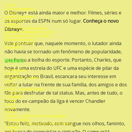
7 Coin
7 Coin Integrada
O Disney+ está ainda maior e melhor. Filmes, séries e
7 Cripto
Seven Exchange
ECONOMICO
os esportes da ESPN num só lugar.
Conheça o novo
Créditos
ACG Bank & Associados
Disney+.
Cartão de fidelidade 7 ports
Seven Bank & Associados
Seven Financeira
Vale pontuar que, naquele momento, o lutador ainda
Corretora Seven
Ouvidoria
não havia se tornado um fenômeno de popularidade,
que furou a bolha do esporte. Portanto, Charles, que
PAGINAS
hoje é uma estrela do UFC e uma espécie de pilar da
7 Promoções
7 Busca
organização no Brasil, escancara seu interesse em
7 Caminha – e-mail
7 Cel
voltar a lutar na frente de sua família, dos amigos e dos
7 Chats
7 Coin – criptomoedas
fãs para desfrutar de tal status. Mas, antes de tudo, o
7 Comprei
7 Creditos
7 Drive
foco do ex-campeão da liga é vencer Chandler
7 Link
7 ports
novamente.
7 Post
7 Press – Sistema de Comunicação
7 Sevenpédia
“Estou feliz, motivado, com sangue nos olhos, faminto,
7 Temas – Correspondentes de temas
7 Videos
Contato
em busca de conquistar o cinturão. O camp está