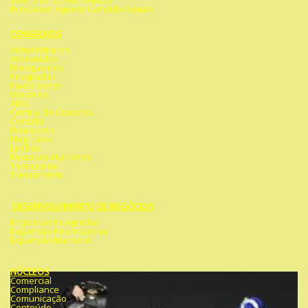
Telefone: 22 992 744 653
Fundador: Agenor Candido Gomes
CONSELHOS
Administrativo
Associados
Franquiados
Integrados
Investidores
Usuários
ADM
Central de Compras
Contábil
Financeiro
Help Desk
Jurídico
Recursos Humanos
Tesouraria
Treinamento
DESENVOLVIMENTO DE NEGÓCIOS
Empresas Integradas
Expansão Internacional
Expansão Nacional
NÚCLEOS
Comercial
Compliance
Comunicação
Conteúdo