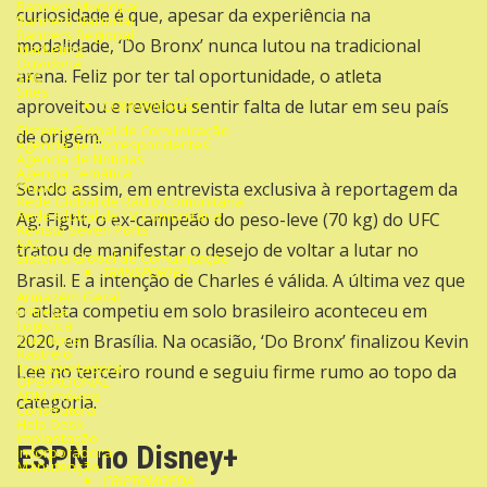
Banners Municipal
curiosidade é que, apesar da experiência na
Banners Nacional
Banners Regional
modalidade, ‘Do Bronx’ nunca lutou na tradicional
Marketing
Ouvidoria
arena. Feliz por ter tal oportunidade, o atleta
SAC
Sites
aproveitou e revelou sentir falta de lutar em seu país
COMUNICAÇÃO
Sistema Global de Comunicação
de origem.
Agencia de Correspondentes
Agencia de Noticias
Agencia Temática
Ouvidoria
Sendo assim, em entrevista exclusiva à reportagem da
Rede Global de Rádio Comunitária
Rede Global de TV Comunitária
Ag. Fight, o ex-campeão do peso-leve (70 kg) do UFC
Revista Seven Ports
SAC
tratou de manifestar o desejo de voltar a lutar no
Sistema Global de Comunicação
TRANSPORTES
Brasil. E a intenção de Charles é válida. A última vez que
Armazém Geral
o atleta competiu em solo brasileiro aconteceu em
Entrega
Logística
Ouvidoria
2020, em Brasília. Na ocasião, ‘Do Bronx’ finalizou Kevin
Rastreio
Transportadora
Lee no terceiro round e seguiu firme rumo ao topo da
OPERACIONAL
ADM Imóveis
categoria.
Construtora
Help Desk
Implantação
ESPN no Disney+
Incorporadora
Manutenção
CRIPTOMOEDA