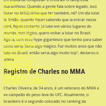
Conteúdo
Editoriais
maravilhoso. Quando a gente fala sobre legado, isso
Seven – Correspondentes Jornalisticos
Seven – Agencia de Conteúdos
(lutar no MSG) tinha que ter também, né? Um dia lutar
Seven – Agencia de Monitoramento
Seven – Agencia de Publicidade
lá. Então, quando fiquei sabendo que ia entrar nesse
Seven – Agencia de Segurança
Seven – Alimentação
card, fiquei contente. Já lutei em vários lugares do
Seven – Central de Compras
Seven – Corretora de Criptomoedas
mundo, mas lógico, quero voltar a lutar no Brasil.
Seven – Datacenter
Seven – Financeira
Agora, com esse hype gigantesco que tenho para saber
Seven – Informação
Seven – Logísticatica
Seven – Provedor Internet
como seria. Seria algo mágico. Faz muitos anos que não
Seven Compliance
Seven Creditos
luto no Brasil, então seria algo muito top”, declarou o
Seven Franquiados
Seven Investors
atleta.
Seven Log – Logística
Seven Manutenção
Seven Ombudsman – ouvidoria
Registro de Charles no MMA
Seven Portos – Lojas
Seven TI e Desenvolvimento
Seven Usuários
Sevenpédia – Enciclopédia
Seven Ports – Sistema Global
Charles Oliveira, de 34 anos, é um veterano do MMA e
ex-campeão do peso-leve do UFC. Atualmente, o
brasileiro é o segundo colocado no ranking da