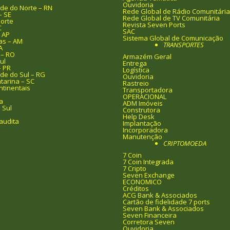
I
Ouvidoria
de do Norte – RN
Rede Global de Rádio Comunitária
– SE
Rede Global de TV Comunitária
orte
Revista Seven Ports
C
SAC
 AP
Sistema Global de Comunicação
s – AM
TRANSPORTES
A
 – RO
Armazém Geral
ul
Entrega
– PR
Logística
de do Sul – RG
Ouvidoria
tarina – SC
Rastreio
ntinentais
Transportadora
OPERACIONAL
a
ADM Imóveis
 Sul
Construtora
Help Desk
audita
Implantação
Incorporadora
Manutenção
CRIPTOMOEDA
7 Coin
7 Coin Integrada
7 Cripto
Seven Exchange
ECONOMICO
Créditos
ACG Bank & Associados
Cartão de fidelidade 7 ports
Seven Bank & Associados
Seven Financeira
Corretora Seven
Ouvidoria