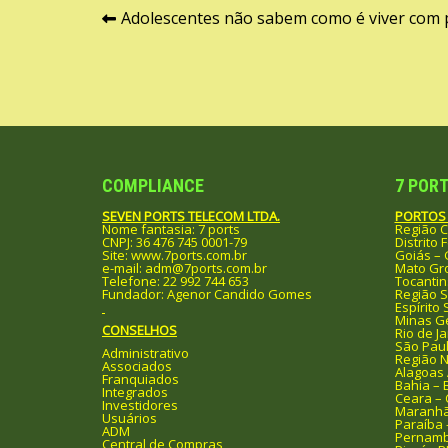
Navegação
Adolescentes não sabem como é viver com p
de
Post
COMPLIANCE
7 PORT
SEVEN PORTS TELECOM LTDA.
PORTOS 
Nome fantasia: 7 ports
Região C
CNPJ: 36 476 745 0001-79
Distrito 
Site: www.7ports.com.br
Goiás –
e-mail: adm@7ports.com.br
Mato Gro
Telefone: 22 992 744 653
Tocantin
Fundador: Agenor Candido Gomes
Região 
Espírito 
Minas G
CONSELHOS
Rio de Ja
São Paul
Administrativo
Região 
Associados
Alagoas 
Franquiados
Bahia – 
Integrados
Ceara – 
Investidores
Maranhã
Usuários
Paraíba 
ADM
Pernamb
Central de Compras