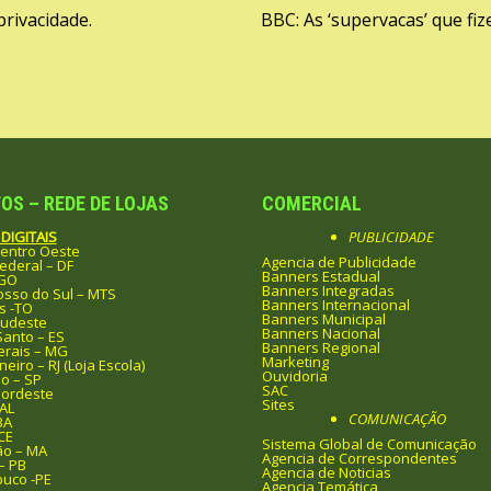
rivacidade.
BBC: As ‘supervacas’ que fi
OS – REDE DE LOJAS
COMERCIAL
DIGITAIS
PUBLICIDADE
entro Oeste
Agencia de Publicidade
Federal – DF
Banners Estadual
 GO
Banners Integradas
sso do Sul – MTS
Banners Internacional
s -TO
Banners Municipal
Sudeste
Banners Nacional
Santo – ES
Banners Regional
erais – MG
Marketing
neiro – RJ (Loja Escola)
Ouvidoria
o – SP
SAC
Nordeste
Sites
AL
COMUNICAÇÃO
BA
CE
Sistema Global de Comunicação
o – MA
Agencia de Correspondentes
– PB
Agencia de Noticias
uco -PE
Agencia Temática