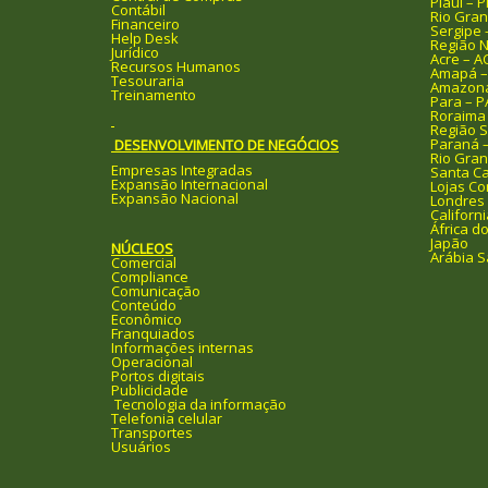
Piauí – P
Contábil
Rio Gran
Financeiro
Sergipe 
Help Desk
Região N
Jurídico
Acre – A
Recursos Humanos
Amapá –
Tesouraria
Amazona
Treinamento
Para – P
Roraima
Região S
Paraná 
DESENVOLVIMENTO DE NEGÓCIOS
Rio Gran
Empresas Integradas
Santa Ca
Expansão Internacional
Lojas Co
Expansão Nacional
Londres
Californi
África do
Japão
NÚCLEOS
Arábia S
Comercial
Compliance
Comunicação
Conteúdo
Econômico
Franquiados
Informações internas
Operacional
Portos digitais
Publicidade
Tecnologia da informação
Telefonia celular
Transportes
Usuários