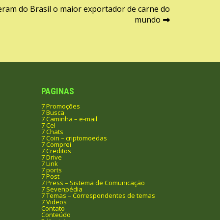
zeram do Brasil o maior exportador de carne do
mundo
PAGINAS
7 Promoções
7 Busca
7 Caminha – e-mail
7 Cel
7 Chats
7 Coin – criptomoedas
7 Comprei
7 Creditos
7 Drive
7 Link
7 ports
7 Post
7 Press – Sistema de Comunicação
7 Sevenpédia
7 Temas – Correspondentes de temas
7 Videos
Contato
Conteúdo