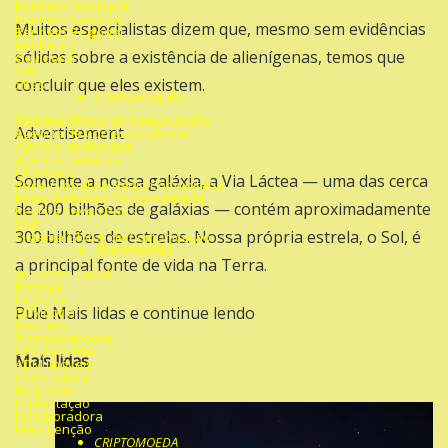
Banners Municipal
Banners Nacional
Muitos especialistas dizem que, mesmo sem evidências
Banners Regional
Marketing
sólidas sobre a
existência de alienígenas
, temos que
Ouvidoria
SAC
concluir que eles existem.
Sites
COMUNICAÇÃO
Sistema Global de Comunicação
Advertisement
Agencia de Correspondentes
Agencia de Noticias
Agencia Temática
Ouvidoria
Somente a nossa
galáxia
, a Via Láctea — uma das cerca
Rede Global de Rádio Comunitária
Rede Global de TV Comunitária
de 200 bilhões de galáxias — contém aproximadamente
Revista Seven Ports
SAC
300 bilhões de estrelas. Nossa própria estrela, o Sol, é
Sistema Global de Comunicação
TRANSPORTES
a principal fonte de vida na Terra.
Armazém Geral
Entrega
Logística
Pule Mais lidas e continue lendo
Ouvidoria
Rastreio
Transportadora
OPERACIONAL
Mais lidas
ADM Imóveis
Construtora
Help Desk
Implantação
Incorporadora
Manutenção
CRIPTOMOEDA