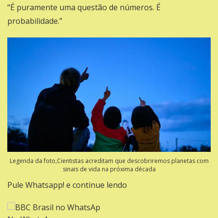
“É puramente uma questão de números. É
probabilidade.”
Legenda da foto,Cientistas acreditam que descobriremos planetas com
sinais de vida na próxima década
Pule Whatsapp! e continue lendo