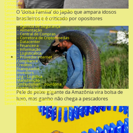
Conteúdo
Editoriais
Seven – Correspondentes Jornalisticos
O ‘Bolsa Família’ do Japão que ampara idosos
Seven – Agencia de Conteúdos
brasileiros e é criticado por opositores
Seven – Agencia de Monitoramento
Seven – Agencia de Publicidade
Seven – Agencia de Segurança
Seven – Alimentação
Seven – Central de Compras
Seven – Corretora de Criptomoedas
Seven – Datacenter
Seven – Financeira
Seven – Informação
Seven – Logísticatica
Seven – Provedor Internet
Seven Compliance
Seven Creditos
Seven Franquiados
Seven Investors
Seven Log – Logística
Seven Manutenção
Seven Ombudsman – ouvidoria
Seven Portos – Lojas
Pele de peixe gigante da Amazônia vira bolsa de
Seven TI e Desenvolvimento
Seven Usuários
luxo, mas ganho não chega a pescadores
Sevenpédia – Enciclopédia
Seven Ports – Sistema Global