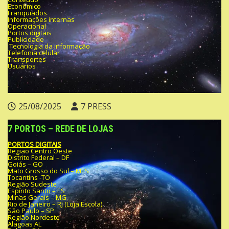
Econômico
Franquiados
Informações internas
Operacional
Portos digitais
Publicidade
Tecnologia da informação
Telefonia celular
Transportes
Usuários
25/08/2025
7 PRESS
7 PORTOS – REDE DE LOJAS
PORTOS DIGITAIS
Região Centro Oeste
Distrito Federal – DF
Goiás – GO
Mato Grosso do Sul – MTS
Tocantins -TO
Região Sudeste
Espírito Santo – ES
Minas Gerais – MG
Rio de Janeiro – RJ (Loja Escola)
São Paulo – SP
Região Nordeste
Alagoas AL