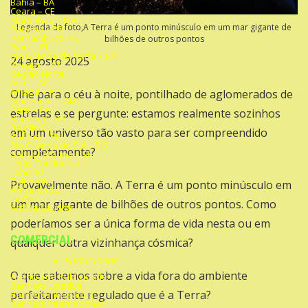
Bahia – BA
Ceara – CE
Maranhão – MA
Legenda da foto,A Terra é um ponto minúsculo em um mar gigante de
Paraíba – PB
Pernambuco -PE
bilhões de outros pontos
Piauí – PI
Rio Grande do Norte – RN
24 agosto 2025
Sergipe – SE
Região Norte
Acre – AC
Amapá – AP
Olhe para o céu à noite, pontilhado de
aglomerados de
Amazonas – AM
Para – PA
estrelas
e se pergunte: estamos realmente sozinhos
Roraima – RO
Região Sul
em um universo tão vasto para ser compreendido
Paraná – PR
Rio Grande do Sul – RG
completamente?
Santa Catarina – SC
Lojas Continentais
Londres
California
Provavelmente não. A
Terra
é um ponto minúsculo em
África do Sul
Japão
um mar gigante de bilhões de outros pontos. Como
Arábia Saudita
poderíamos ser a
única forma de vida
nesta ou em
COMERCIAL
qualquer outra vizinhança cósmica?
PUBLICIDADE
O que sabemos sobre a vida fora do ambiente
Agencia de Publicidade
Banners Estadual
perfeitamente regulado que é a Terra?
Banners Integradas
Banners Internacional