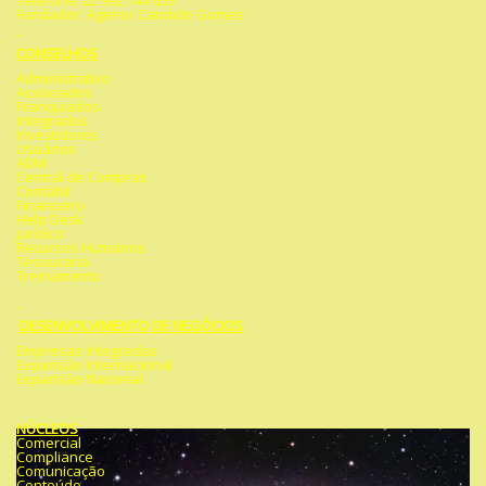
Telefone: 22 992 744 653
Fundador: Agenor Candido Gomes
CONSELHOS
Administrativo
Associados
Franquiados
Integrados
Investidores
Usuários
ADM
Central de Compras
Contábil
Financeiro
Help Desk
Jurídico
Recursos Humanos
Tesouraria
Treinamento
DESENVOLVIMENTO DE NEGÓCIOS
Empresas Integradas
Expansão Internacional
Expansão Nacional
NÚCLEOS
Comercial
Compliance
Comunicação
Conteúdo