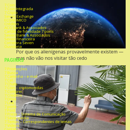
7 Coin
7 Coin Integrada
7 Cripto
Seven Exchange
ECONOMICO
Créditos
ACG Bank & Associados
Cartão de fidelidade 7 ports
Seven Bank & Associados
Seven Financeira
Corretora Seven
Ouvidoria
Por que os alienígenas provavelmente existem —
mas não vão nos visitar tão cedo
PAGINAS
7 Promoções
7 Busca
7 Caminha – e-mail
7 Cel
7 Chats
7 Coin – criptomoedas
7 Comprei
7 Creditos
7 Drive
7 Link
7 ports
7 Post
7 Press – Sistema de Comunicação
7 Sevenpédia
7 Temas – Correspondentes de temas
7 Videos
Contato