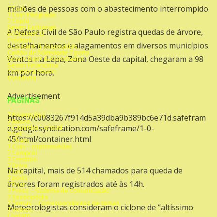
milhões de pessoas com o abastecimento interrompido.
7 Coin
7 Coin Integrada
7 Cripto
Seven Exchange
A Defesa Civil de São Paulo registra quedas de árvore,
ECONOMICO
Créditos
destelhamentos e alagamentos em diversos municípios.
ACG Bank & Associados
Cartão de fidelidade 7 ports
Ventos na Lapa, Zona Oeste da capital, chegaram a 98
Seven Bank & Associados
Seven Financeira
Corretora Seven
km por hora.
Ouvidoria
Advertisement
PAGINAS
7 Promoções
https://c0083267f914d5a39dba9b389bc6e71d.safefram
7 Busca
7 Caminha – e-mail
e.googlesyndication.com/safeframe/1-0-
7 Cel
45/html/container.html
7 Chats
7 Coin – criptomoedas
7 Comprei
7 Creditos
7 Drive
Na capital, mais de 514 chamados para queda de
7 Link
7 ports
árvores foram registrados até às 14h.
7 Post
7 Press – Sistema de Comunicação
7 Sevenpédia
7 Temas – Correspondentes de temas
Meteorologistas
consideram o ciclone de “altíssimo
7 Videos
Contato