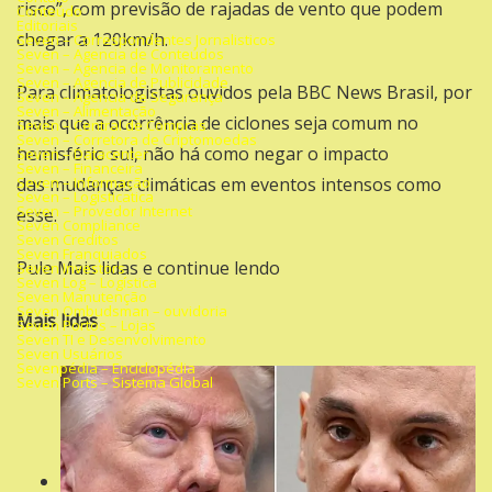
risco”, com previsão de rajadas de vento que podem
Conteúdo
Editoriais
chegar a 120km/h.
Seven – Correspondentes Jornalisticos
Seven – Agencia de Conteúdos
Seven – Agencia de Monitoramento
Seven – Agencia de Publicidade
Para climatologistas ouvidos pela BBC News Brasil, por
Seven – Agencia de Segurança
Seven – Alimentação
mais que a ocorrência de ciclones seja comum no
Seven – Central de Compras
Seven – Corretora de Criptomoedas
hemisfério sul, não há como negar o impacto
Seven – Datacenter
Seven – Financeira
Seven – Informação
das
mudanças climáticas
em eventos intensos como
Seven – Logísticatica
Seven – Provedor Internet
esse.
Seven Compliance
Seven Creditos
Seven Franquiados
Pule Mais lidas e continue lendo
Seven Investors
Seven Log – Logística
Seven Manutenção
Seven Ombudsman – ouvidoria
Mais lidas
Seven Portos – Lojas
Seven TI e Desenvolvimento
Seven Usuários
Sevenpédia – Enciclopédia
Seven Ports – Sistema Global