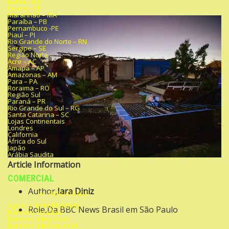
Bahia – BA
Ceara – CE
Maranhão – MA
Paraíba – PB
Pernambuco -PE
Piauí – PI
Rio Grande do Norte – RN
Sergipe – SE
Região Norte
Acre – AC
Amapá – AP
Amazonas – AM
Para – PA
Roraima – RO
Região Sul
Paraná – PR
Rio Grande do Sul – RG
Santa Catarina – SC
Lojas Continentais
Londres
California
África do Sul
Japão
Arábia Saudita
Article Information
COMERCIAL
Author,
Iara Diniz
PUBLICIDADE
Agencia de Publicidade
Role,Da BBC News Brasil em São Paulo
Banners Estadual
Banners Integradas
Banners Internacional