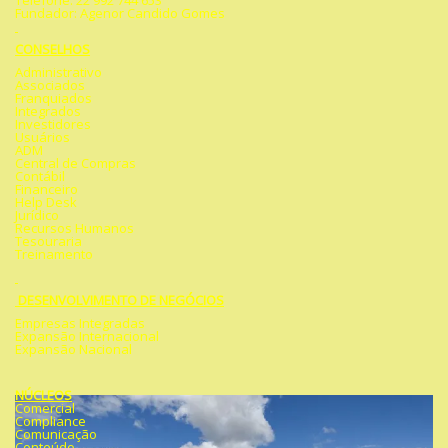
Telefone: 22 992 744 653
Fundador: Agenor Candido Gomes
CONSELHOS
Administrativo
Associados
Franquiados
Integrados
Investidores
Usuários
ADM
Central de Compras
Contábil
Financeiro
Help Desk
Jurídico
Recursos Humanos
Tesouraria
Treinamento
DESENVOLVIMENTO DE NEGÓCIOS
Empresas Integradas
Expansão Internacional
Expansão Nacional
NÚCLEOS
Comercial
Compliance
Comunicação
Conteúdo