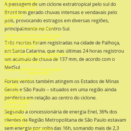
Banners Municipal
A
passagem de um ciclone extratropical pelo sul do
Banners Nacional
Banners Regional
Brasil
tem gerado chuvas intensas e vendavais pelo
Marketing
Ouvidoria
país, provocando estragos em diversas regiões,
SAC
Sites
principalmente no Centro-Sul.
COMUNICAÇÃO
Sistema Global de Comunicação
Agencia de Correspondentes
Três mortes foram registradas na cidade de Palhoça,
Agencia de Noticias
Agencia Temática
Ouvidoria
em Santa Catarina, que nas últimas 24 horas registrou
Rede Global de Rádio Comunitária
Rede Global de TV Comunitária
um acúmulo de chuva de 137 mm, de acordo com o
Revista Seven Ports
SAC
MetSul.
Sistema Global de Comunicação
TRANSPORTES
Armazém Geral
Fortes ventos também atingem os Estados de Minas
Entrega
Logística
Gerais e São Paulo – situados em uma região ainda
Ouvidoria
Rastreio
periférica em relação ao centro do ciclone.
Transportadora
OPERACIONAL
ADM Imóveis
Construtora
Segundo a concessionária de energia Enel, 36% dos
Help Desk
Implantação
clientes da Região Metropolitana de São Paulo estavam
Incorporadora
Manutenção
sem energia por volta das 16h, somando mais de 2,3
CRIPTOMOEDA