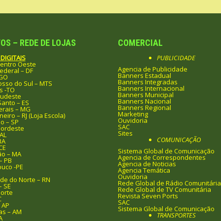
OS – REDE DE LOJAS
COMERCIAL
DIGITAIS
PUBLICIDADE
entro Oeste
Agencia de Publicidade
Federal – DF
Banners Estadual
 GO
Banners Integradas
sso do Sul – MTS
Banners Internacional
s -TO
Banners Municipal
Sudeste
Banners Nacional
Santo – ES
Banners Regional
erais – MG
Marketing
neiro – RJ (Loja Escola)
Ouvidoria
o – SP
SAC
Nordeste
Sites
AL
COMUNICAÇÃO
BA
CE
Sistema Global de Comunicação
o – MA
Agencia de Correspondentes
– PB
Agencia de Noticias
uco -PE
Agencia Temática
I
Ouvidoria
de do Norte – RN
Rede Global de Rádio Comunitária
– SE
Rede Global de TV Comunitária
orte
Revista Seven Ports
C
SAC
 AP
Sistema Global de Comunicação
s – AM
TRANSPORTES
A