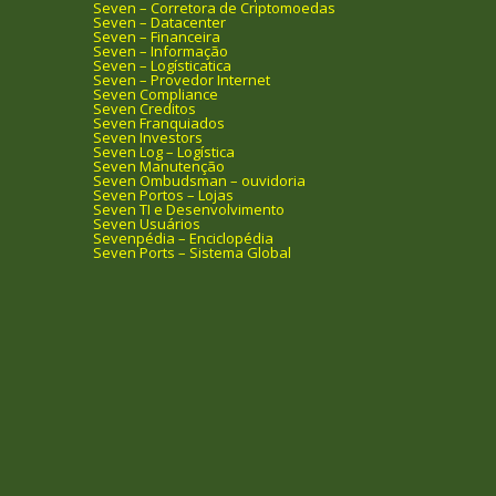
Seven – Corretora de Criptomoedas
Seven – Datacenter
Seven – Financeira
Seven – Informação
Seven – Logísticatica
Seven – Provedor Internet
Seven Compliance
Seven Creditos
Seven Franquiados
Seven Investors
Seven Log – Logística
Seven Manutenção
Seven Ombudsman – ouvidoria
Seven Portos – Lojas
Seven TI e Desenvolvimento
Seven Usuários
Sevenpédia – Enciclopédia
Seven Ports – Sistema Global