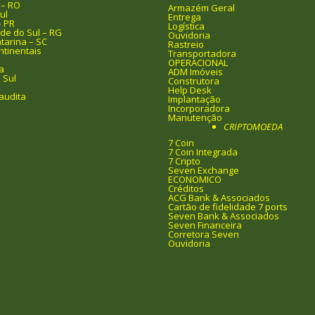
 – RO
Armazém Geral
ul
Entrega
– PR
Logística
de do Sul – RG
Ouvidoria
tarina – SC
Rastreio
ntinentais
Transportadora
OPERACIONAL
a
ADM Imóveis
 Sul
Construtora
Help Desk
audita
Implantação
Incorporadora
Manutenção
CRIPTOMOEDA
7 Coin
7 Coin Integrada
7 Cripto
Seven Exchange
ECONOMICO
Créditos
ACG Bank & Associados
Cartão de fidelidade 7 ports
Seven Bank & Associados
Seven Financeira
Corretora Seven
Ouvidoria