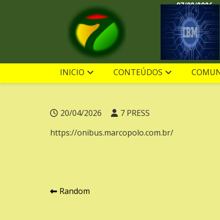
Ir
07/08/2026
para
o
conteúdo
INICIO
CONTEÚDOS
COMUN
20/04/2026
7 PRESS
https://onibus.marcopolo.com.br/
Navegação
Random
de