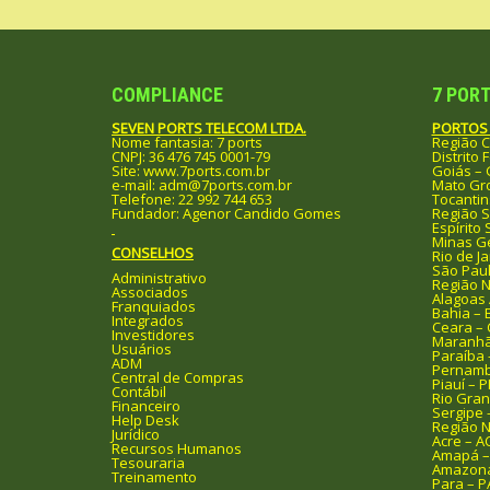
Post
COMPLIANCE
7 PORT
SEVEN PORTS TELECOM LTDA.
PORTOS 
Nome fantasia: 7 ports
Região C
CNPJ: 36 476 745 0001-79
Distrito 
Site: www.7ports.com.br
Goiás –
e-mail: adm@7ports.com.br
Mato Gro
Telefone: 22 992 744 653
Tocantin
Fundador: Agenor Candido Gomes
Região 
Espírito 
Minas G
CONSELHOS
Rio de Ja
São Paul
Administrativo
Região 
Associados
Alagoas 
Franquiados
Bahia – 
Integrados
Ceara – 
Investidores
Maranhã
Usuários
Paraíba 
ADM
Pernamb
Central de Compras
Piauí – P
Contábil
Rio Gran
Financeiro
Sergipe 
Help Desk
Região N
Jurídico
Acre – A
Recursos Humanos
Amapá –
Tesouraria
Amazona
Treinamento
Para – P