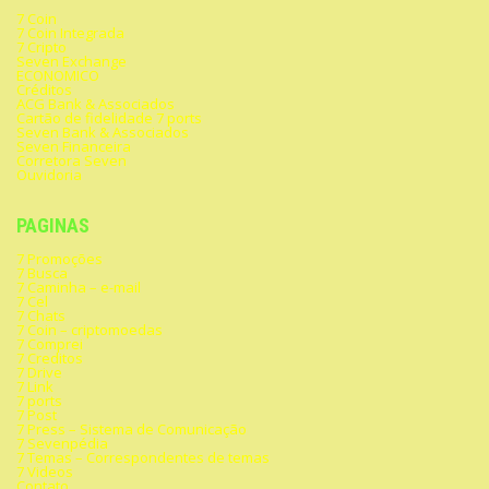
7 Coin
7 Coin Integrada
7 Cripto
Seven Exchange
ECONOMICO
Créditos
ACG Bank & Associados
Cartão de fidelidade 7 ports
Seven Bank & Associados
Seven Financeira
Corretora Seven
Ouvidoria
PAGINAS
7 Promoções
7 Busca
7 Caminha – e-mail
7 Cel
7 Chats
7 Coin – criptomoedas
7 Comprei
7 Creditos
7 Drive
7 Link
7 ports
7 Post
7 Press – Sistema de Comunicação
7 Sevenpédia
7 Temas – Correspondentes de temas
7 Videos
Contato