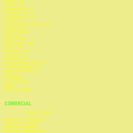
Bahia – BA
Ceara – CE
Maranhão – MA
Paraíba – PB
Pernambuco -PE
Piauí – PI
Rio Grande do Norte – RN
Sergipe – SE
Região Norte
Acre – AC
Amapá – AP
Amazonas – AM
Para – PA
Roraima – RO
Região Sul
Paraná – PR
Rio Grande do Sul – RG
Santa Catarina – SC
Lojas Continentais
Londres
California
África do Sul
Japão
Arábia Saudita
COMERCIAL
PUBLICIDADE
Agencia de Publicidade
Banners Estadual
Banners Integradas
Banners Internacional