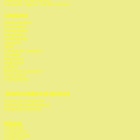
Telefone: 22 992 744 653
Fundador: Agenor Candido Gomes
CONSELHOS
Administrativo
Associados
Franquiados
Integrados
Investidores
Usuários
ADM
Central de Compras
Contábil
Financeiro
Help Desk
Jurídico
Recursos Humanos
Tesouraria
Treinamento
DESENVOLVIMENTO DE NEGÓCIOS
Empresas Integradas
Expansão Internacional
Expansão Nacional
NÚCLEOS
Comercial
Compliance
Comunicação
Conteúdo