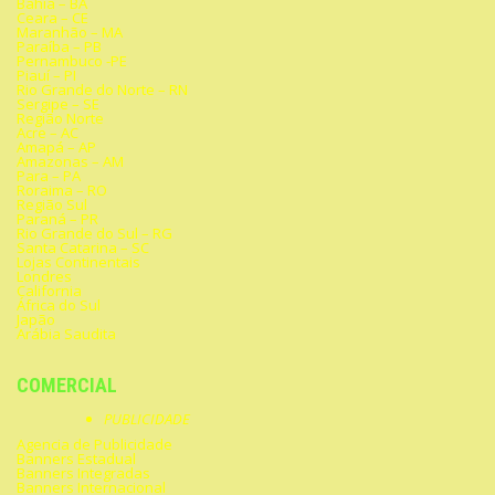
Bahia – BA
Ceara – CE
Maranhão – MA
Paraíba – PB
Pernambuco -PE
Piauí – PI
Rio Grande do Norte – RN
Sergipe – SE
Região Norte
Acre – AC
Amapá – AP
Amazonas – AM
Para – PA
Roraima – RO
Região Sul
Paraná – PR
Rio Grande do Sul – RG
Santa Catarina – SC
Lojas Continentais
Londres
California
África do Sul
Japão
Arábia Saudita
COMERCIAL
PUBLICIDADE
Agencia de Publicidade
Banners Estadual
Banners Integradas
Banners Internacional