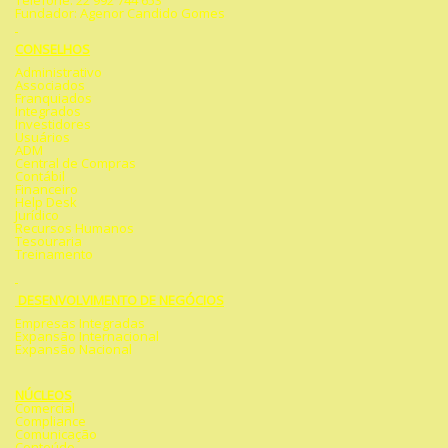
Telefone: 22 992 744 653
Fundador: Agenor Candido Gomes
CONSELHOS
Administrativo
Associados
Franquiados
Integrados
Investidores
Usuários
ADM
Central de Compras
Contábil
Financeiro
Help Desk
Jurídico
Recursos Humanos
Tesouraria
Treinamento
DESENVOLVIMENTO DE NEGÓCIOS
Empresas Integradas
Expansão Internacional
Expansão Nacional
NÚCLEOS
Comercial
Compliance
Comunicação
Conteúdo