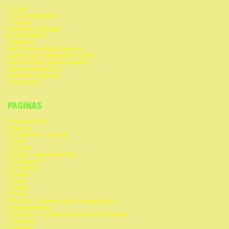
7 Coin
7 Coin Integrada
7 Cripto
Seven Exchange
ECONOMICO
Créditos
ACG Bank & Associados
Cartão de fidelidade 7 ports
Seven Bank & Associados
Seven Financeira
Corretora Seven
Ouvidoria
PAGINAS
7 Promoções
7 Busca
7 Caminha – e-mail
7 Cel
7 Chats
7 Coin – criptomoedas
7 Comprei
7 Creditos
7 Drive
7 Link
7 ports
7 Post
7 Press – Sistema de Comunicação
7 Sevenpédia
7 Temas – Correspondentes de temas
7 Videos
Contato