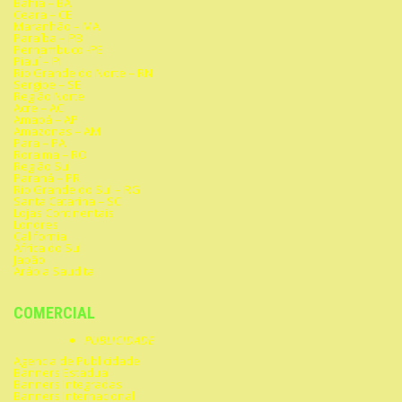
Bahia – BA
Ceara – CE
Maranhão – MA
Paraíba – PB
Pernambuco -PE
Piauí – PI
Rio Grande do Norte – RN
Sergipe – SE
Região Norte
Acre – AC
Amapá – AP
Amazonas – AM
Para – PA
Roraima – RO
Região Sul
Paraná – PR
Rio Grande do Sul – RG
Santa Catarina – SC
Lojas Continentais
Londres
California
África do Sul
Japão
Arábia Saudita
COMERCIAL
PUBLICIDADE
Agencia de Publicidade
Banners Estadual
Banners Integradas
Banners Internacional