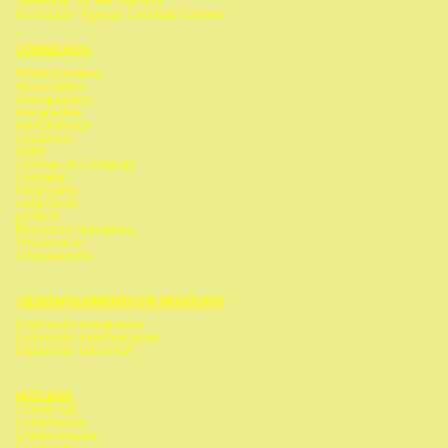
Telefone: 22 992 744 653
Fundador: Agenor Candido Gomes
CONSELHOS
Administrativo
Associados
Franquiados
Integrados
Investidores
Usuários
ADM
Central de Compras
Contábil
Financeiro
Help Desk
Jurídico
Recursos Humanos
Tesouraria
Treinamento
DESENVOLVIMENTO DE NEGÓCIOS
Empresas Integradas
Expansão Internacional
Expansão Nacional
NÚCLEOS
Comercial
Compliance
Comunicação
Conteúdo