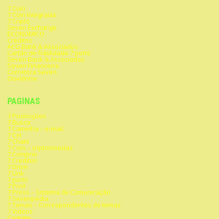
7 Coin
7 Coin Integrada
7 Cripto
Seven Exchange
ECONOMICO
Créditos
ACG Bank & Associados
Cartão de fidelidade 7 ports
Seven Bank & Associados
Seven Financeira
Corretora Seven
Ouvidoria
PAGINAS
7 Promoções
7 Busca
7 Caminha – e-mail
7 Cel
7 Chats
7 Coin – criptomoedas
7 Comprei
7 Creditos
7 Drive
7 Link
7 ports
7 Post
7 Press – Sistema de Comunicação
7 Sevenpédia
7 Temas – Correspondentes de temas
7 Videos
Contato