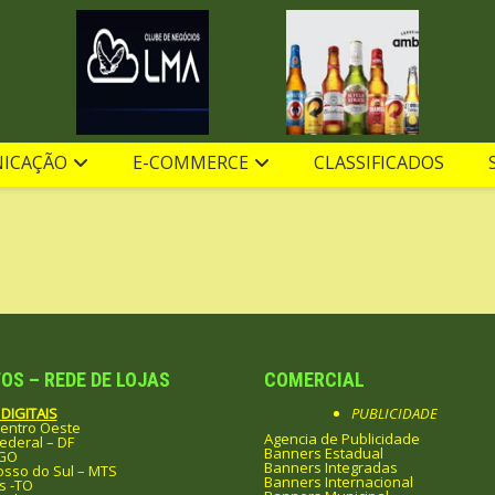
ICAÇÃO
E-COMMERCE
CLASSIFICADOS
OS – REDE DE LOJAS
COMERCIAL
DIGITAIS
PUBLICIDADE
entro Oeste
Agencia de Publicidade
Federal – DF
Banners Estadual
 GO
Banners Integradas
sso do Sul – MTS
Banners Internacional
s -TO