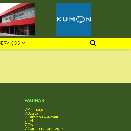
SERVIÇOS
PAGINAS
7 Promoções
7 Busca
7 Caminha – e-mail
7 Cel
7 Chats
7 Coin – criptomoedas