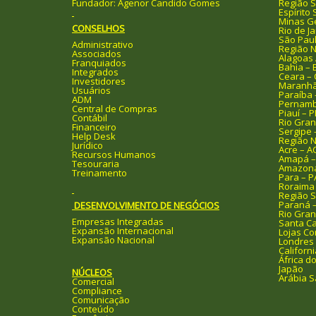
Fundador: Agenor Candido Gomes
Região 
Espírito 
Minas G
CONSELHOS
Rio de Ja
São Paul
Administrativo
Região 
Associados
Alagoas 
Franquiados
Bahia – 
Integrados
Ceara – 
Investidores
Maranhã
Usuários
Paraíba 
ADM
Pernamb
Central de Compras
Piauí – P
Contábil
Rio Gran
Financeiro
Sergipe 
Help Desk
Região N
Jurídico
Acre – A
Recursos Humanos
Amapá –
Tesouraria
Amazona
Treinamento
Para – P
Roraima
Região S
Paraná 
DESENVOLVIMENTO DE NEGÓCIOS
Rio Gran
Empresas Integradas
Santa Ca
Expansão Internacional
Lojas Co
Expansão Nacional
Londres
Californi
África do
Japão
NÚCLEOS
Arábia S
Comercial
Compliance
Comunicação
Conteúdo