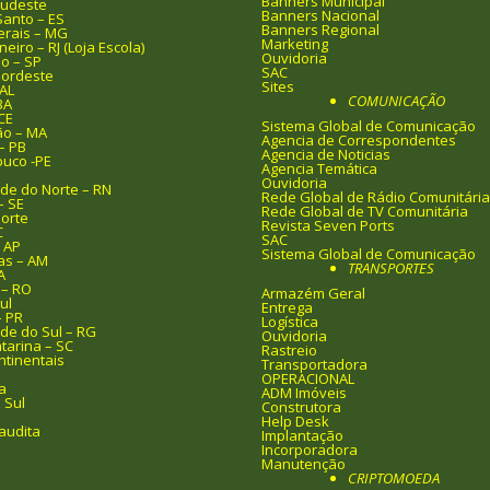
Banners Municipal
Sudeste
Banners Nacional
Santo – ES
Banners Regional
erais – MG
Marketing
neiro – RJ (Loja Escola)
Ouvidoria
o – SP
SAC
Nordeste
Sites
AL
COMUNICAÇÃO
BA
CE
Sistema Global de Comunicação
o – MA
Agencia de Correspondentes
– PB
Agencia de Noticias
uco -PE
Agencia Temática
I
Ouvidoria
de do Norte – RN
Rede Global de Rádio Comunitária
– SE
Rede Global de TV Comunitária
orte
Revista Seven Ports
C
SAC
 AP
Sistema Global de Comunicação
s – AM
TRANSPORTES
A
 – RO
Armazém Geral
ul
Entrega
– PR
Logística
de do Sul – RG
Ouvidoria
tarina – SC
Rastreio
ntinentais
Transportadora
OPERACIONAL
a
ADM Imóveis
 Sul
Construtora
Help Desk
audita
Implantação
Incorporadora
Manutenção
CRIPTOMOEDA