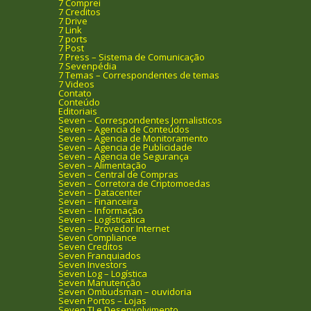
7 Comprei
7 Creditos
7 Drive
7 Link
7 ports
7 Post
7 Press – Sistema de Comunicação
7 Sevenpédia
7 Temas – Correspondentes de temas
7 Videos
Contato
Conteúdo
Editoriais
Seven – Correspondentes Jornalisticos
Seven – Agencia de Conteúdos
Seven – Agencia de Monitoramento
Seven – Agencia de Publicidade
Seven – Agencia de Segurança
Seven – Alimentação
Seven – Central de Compras
Seven – Corretora de Criptomoedas
Seven – Datacenter
Seven – Financeira
Seven – Informação
Seven – Logísticatica
Seven – Provedor Internet
Seven Compliance
Seven Creditos
Seven Franquiados
Seven Investors
Seven Log – Logística
Seven Manutenção
Seven Ombudsman – ouvidoria
Seven Portos – Lojas
Seven TI e Desenvolvimento