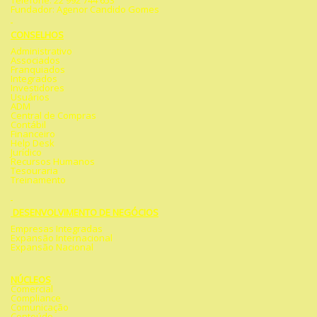
Telefone: 22 992 744 653
Fundador: Agenor Candido Gomes
CONSELHOS
Administrativo
Associados
Franquiados
Integrados
Investidores
Usuários
ADM
Central de Compras
Contábil
Financeiro
Help Desk
Jurídico
Recursos Humanos
Tesouraria
Treinamento
DESENVOLVIMENTO DE NEGÓCIOS
Empresas Integradas
Expansão Internacional
Expansão Nacional
NÚCLEOS
Comercial
Compliance
Comunicação
Conteúdo