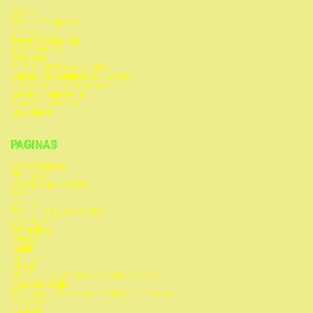
7 Coin
7 Coin Integrada
7 Cripto
Seven Exchange
ECONOMICO
Créditos
ACG Bank & Associados
Cartão de fidelidade 7 ports
Seven Bank & Associados
Seven Financeira
Corretora Seven
Ouvidoria
PAGINAS
7 Promoções
7 Busca
7 Caminha – e-mail
7 Cel
7 Chats
7 Coin – criptomoedas
7 Comprei
7 Creditos
7 Drive
7 Link
7 ports
7 Post
7 Press – Sistema de Comunicação
7 Sevenpédia
7 Temas – Correspondentes de temas
7 Videos
Contato