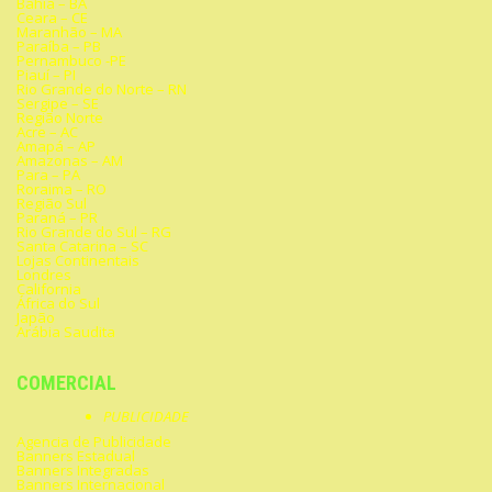
Bahia – BA
Ceara – CE
Maranhão – MA
Paraíba – PB
Pernambuco -PE
Piauí – PI
Rio Grande do Norte – RN
Sergipe – SE
Região Norte
Acre – AC
Amapá – AP
Amazonas – AM
Para – PA
Roraima – RO
Região Sul
Paraná – PR
Rio Grande do Sul – RG
Santa Catarina – SC
Lojas Continentais
Londres
California
África do Sul
Japão
Arábia Saudita
COMERCIAL
PUBLICIDADE
Agencia de Publicidade
Banners Estadual
Banners Integradas
Banners Internacional