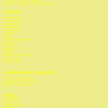
Telefone: 22 992 744 653
Fundador: Agenor Candido Gomes
CONSELHOS
Administrativo
Associados
Franquiados
Integrados
Investidores
Usuários
ADM
Central de Compras
Contábil
Financeiro
Help Desk
Jurídico
Recursos Humanos
Tesouraria
Treinamento
DESENVOLVIMENTO DE NEGÓCIOS
Empresas Integradas
Expansão Internacional
Expansão Nacional
NÚCLEOS
Comercial
Compliance
Comunicação
Conteúdo