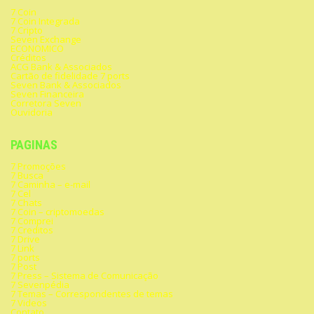
7 Coin
7 Coin Integrada
7 Cripto
Seven Exchange
ECONOMICO
Créditos
ACG Bank & Associados
Cartão de fidelidade 7 ports
Seven Bank & Associados
Seven Financeira
Corretora Seven
Ouvidoria
PAGINAS
7 Promoções
7 Busca
7 Caminha – e-mail
7 Cel
7 Chats
7 Coin – criptomoedas
7 Comprei
7 Creditos
7 Drive
7 Link
7 ports
7 Post
7 Press – Sistema de Comunicação
7 Sevenpédia
7 Temas – Correspondentes de temas
7 Videos
Contato