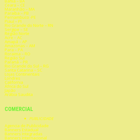
Bahia – BA
Ceara – CE
Maranhão – MA
Paraíba – PB
Pernambuco -PE
Piauí – PI
Rio Grande do Norte – RN
Sergipe – SE
Região Norte
Acre – AC
Amapá – AP
Amazonas – AM
Para – PA
Roraima – RO
Região Sul
Paraná – PR
Rio Grande do Sul – RG
Santa Catarina – SC
Lojas Continentais
Londres
California
África do Sul
Japão
Arábia Saudita
COMERCIAL
PUBLICIDADE
Agencia de Publicidade
Banners Estadual
Banners Integradas
Banners Internacional