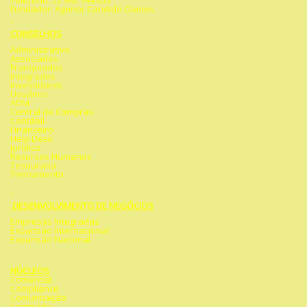
Telefone: 22 992 744 653
Fundador: Agenor Candido Gomes
CONSELHOS
Administrativo
Associados
Franquiados
Integrados
Investidores
Usuários
ADM
Central de Compras
Contábil
Financeiro
Help Desk
Jurídico
Recursos Humanos
Tesouraria
Treinamento
DESENVOLVIMENTO DE NEGÓCIOS
Empresas Integradas
Expansão Internacional
Expansão Nacional
NÚCLEOS
Comercial
Compliance
Comunicação
Conteúdo