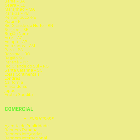
Bahia – BA
Ceara – CE
Maranhão – MA
Paraíba – PB
Pernambuco -PE
Piauí – PI
Rio Grande do Norte – RN
Sergipe – SE
Região Norte
Acre – AC
Amapá – AP
Amazonas – AM
Para – PA
Roraima – RO
Região Sul
Paraná – PR
Rio Grande do Sul – RG
Santa Catarina – SC
Lojas Continentais
Londres
California
África do Sul
Japão
Arábia Saudita
COMERCIAL
PUBLICIDADE
Agencia de Publicidade
Banners Estadual
Banners Integradas
Banners Internacional