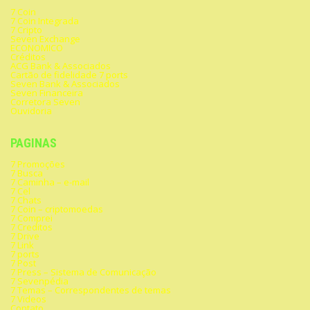
7 Coin
7 Coin Integrada
7 Cripto
Seven Exchange
ECONOMICO
Créditos
ACG Bank & Associados
Cartão de fidelidade 7 ports
Seven Bank & Associados
Seven Financeira
Corretora Seven
Ouvidoria
PAGINAS
7 Promoções
7 Busca
7 Caminha – e-mail
7 Cel
7 Chats
7 Coin – criptomoedas
7 Comprei
7 Creditos
7 Drive
7 Link
7 ports
7 Post
7 Press – Sistema de Comunicação
7 Sevenpédia
7 Temas – Correspondentes de temas
7 Videos
Contato