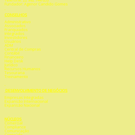
Telefone: 22 992 744 653
Fundador: Agenor Candido Gomes
CONSELHOS
Administrativo
Associados
Franquiados
Integrados
Investidores
Usuários
ADM
Central de Compras
Contábil
Financeiro
Help Desk
Jurídico
Recursos Humanos
Tesouraria
Treinamento
DESENVOLVIMENTO DE NEGÓCIOS
Empresas Integradas
Expansão Internacional
Expansão Nacional
NÚCLEOS
Comercial
Compliance
Comunicação
Conteúdo