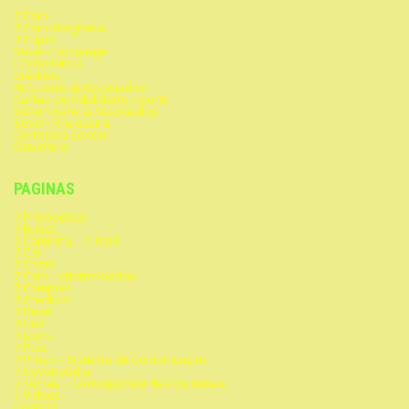
7 Coin
7 Coin Integrada
7 Cripto
Seven Exchange
ECONOMICO
Créditos
ACG Bank & Associados
Cartão de fidelidade 7 ports
Seven Bank & Associados
Seven Financeira
Corretora Seven
Ouvidoria
PAGINAS
7 Promoções
7 Busca
7 Caminha – e-mail
7 Cel
7 Chats
7 Coin – criptomoedas
7 Comprei
7 Creditos
7 Drive
7 Link
7 ports
7 Post
7 Press – Sistema de Comunicação
7 Sevenpédia
7 Temas – Correspondentes de temas
7 Videos
Contato