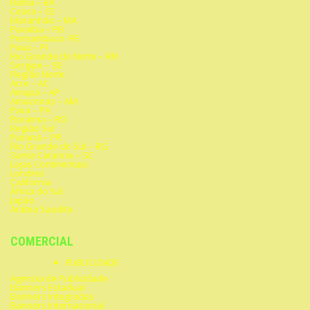
Bahia – BA
Ceara – CE
Maranhão – MA
Paraíba – PB
Pernambuco -PE
Piauí – PI
Rio Grande do Norte – RN
Sergipe – SE
Região Norte
Acre – AC
Amapá – AP
Amazonas – AM
Para – PA
Roraima – RO
Região Sul
Paraná – PR
Rio Grande do Sul – RG
Santa Catarina – SC
Lojas Continentais
Londres
California
África do Sul
Japão
Arábia Saudita
COMERCIAL
PUBLICIDADE
Agencia de Publicidade
Banners Estadual
Banners Integradas
Banners Internacional