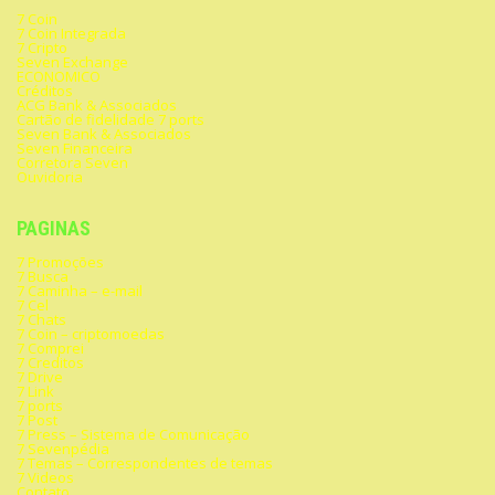
7 Coin
7 Coin Integrada
7 Cripto
Seven Exchange
ECONOMICO
Créditos
ACG Bank & Associados
Cartão de fidelidade 7 ports
Seven Bank & Associados
Seven Financeira
Corretora Seven
Ouvidoria
PAGINAS
7 Promoções
7 Busca
7 Caminha – e-mail
7 Cel
7 Chats
7 Coin – criptomoedas
7 Comprei
7 Creditos
7 Drive
7 Link
7 ports
7 Post
7 Press – Sistema de Comunicação
7 Sevenpédia
7 Temas – Correspondentes de temas
7 Videos
Contato