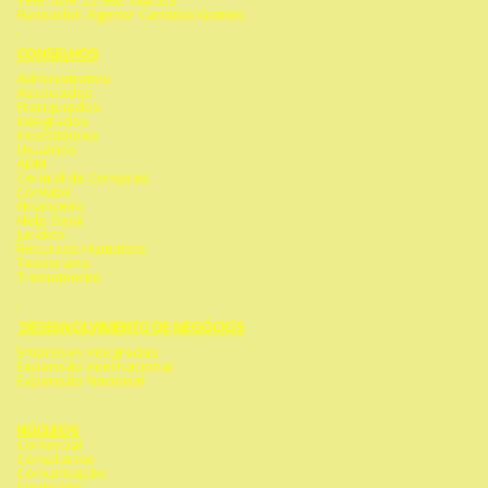
Telefone: 22 992 744 653
Fundador: Agenor Candido Gomes
CONSELHOS
Administrativo
Associados
Franquiados
Integrados
Investidores
Usuários
ADM
Central de Compras
Contábil
Financeiro
Help Desk
Jurídico
Recursos Humanos
Tesouraria
Treinamento
DESENVOLVIMENTO DE NEGÓCIOS
Empresas Integradas
Expansão Internacional
Expansão Nacional
NÚCLEOS
Comercial
Compliance
Comunicação
Conteúdo