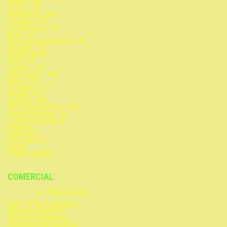
Bahia – BA
Ceara – CE
Maranhão – MA
Paraíba – PB
Pernambuco -PE
Piauí – PI
Rio Grande do Norte – RN
Sergipe – SE
Região Norte
Acre – AC
Amapá – AP
Amazonas – AM
Para – PA
Roraima – RO
Região Sul
Paraná – PR
Rio Grande do Sul – RG
Santa Catarina – SC
Lojas Continentais
Londres
California
África do Sul
Japão
Arábia Saudita
COMERCIAL
PUBLICIDADE
Agencia de Publicidade
Banners Estadual
Banners Integradas
Banners Internacional