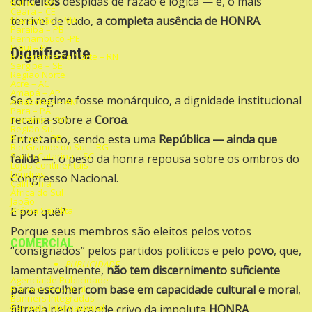
conceitos
despidas de razão e lógica — e, o mais
Bahia – BA
Ceara – CE
terrível de tudo,
a completa ausência de HONRA
.
Maranhão – MA
Paraíba – PB
Pernambuco -PE
Piauí – PI
Dignificante
Rio Grande do Norte – RN
Sergipe – SE
Região Norte
Acre – AC
Amapá – AP
Se o regime fosse monárquico, a dignidade institucional
Amazonas – AM
Para – PA
recairia sobre a
Coroa
.
Roraima – RO
Região Sul
Paraná – PR
Entretanto, sendo esta uma
República — ainda que
Rio Grande do Sul – RG
Santa Catarina – SC
falida —
, o peso da honra repousa sobre os ombros do
Lojas Continentais
Londres
Congresso Nacional.
California
África do Sul
Japão
Arábia Saudita
E por quê?
Porque seus membros são eleitos pelos votos
COMERCIAL
“consignados” pelos partidos políticos e pelo
povo
, que,
PUBLICIDADE
lamentavelmente,
não tem discernimento suficiente
Agencia de Publicidade
para escolher com base em capacidade cultural e moral
,
Banners Estadual
Banners Integradas
Banners Internacional
filtrada pelo grande crivo da impoluta
HONRA
.