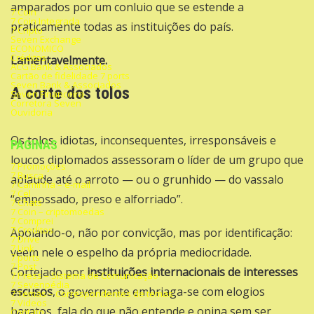
amparados por um conluio que se estende a
7 Coin
7 Coin Integrada
praticamente todas as instituições do país.
7 Cripto
Seven Exchange
ECONOMICO
Créditos
Lamentavelmente.
ACG Bank & Associados
Cartão de fidelidade 7 ports
Seven Bank & Associados
A corte dos tolos
Seven Financeira
Corretora Seven
Ouvidoria
Os tolos, idiotas, inconsequentes, irresponsáveis e
PAGINAS
loucos diplomados assessoram o líder de um grupo que
7 Promoções
7 Busca
aplaude até o arroto — ou o grunhido — do vassalo
7 Caminha – e-mail
7 Cel
“empossado, preso e alforriado”.
7 Chats
7 Coin – criptomoedas
7 Comprei
7 Creditos
Apoiando-o, não por convicção, mas por identificação:
7 Drive
7 Link
veem nele o espelho da própria mediocridade.
7 ports
7 Post
Cortejado por
instituições internacionais de interesses
7 Press – Sistema de Comunicação
7 Sevenpédia
escusos
, o governante embriaga-se com elogios
7 Temas – Correspondentes de temas
7 Videos
baratos, fala do que não entende e opina sem ser
Contato