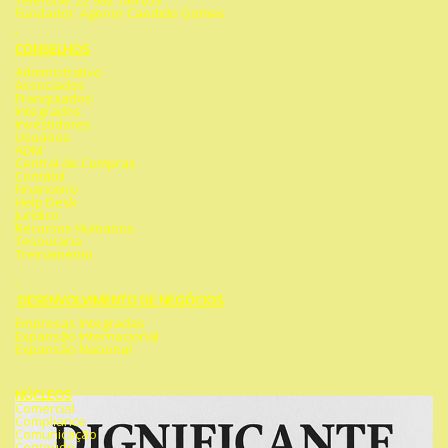
Telefone: 22 992 744 653
Fundador: Agenor Candido Gomes
CONSELHOS
Administrativo
Associados
Franquiados
Integrados
Investidores
Usuários
ADM
Central de Compras
Contábil
Financeiro
Help Desk
Jurídico
Recursos Humanos
Tesouraria
Treinamento
DESENVOLVIMENTO DE NEGÓCIOS
Empresas Integradas
Expansão Internacional
Expansão Nacional
NÚCLEOS
Comercial
Compliance
Comunicação
Conteúdo