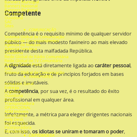
Banners Municipal
Banners Nacional
Banners Regional
Competente
Marketing
Ouvidoria
SAC
Sites
COMUNICAÇÃO
Competência é o requisito mínimo de qualquer servidor
Sistema Global de Comunicação
Agencia de Correspondentes
público — do mais modesto faxineiro ao mais elevado
Agencia de Noticias
Agencia Temática
presidente desta malfadada República.
Ouvidoria
Rede Global de Rádio Comunitária
Rede Global de TV Comunitária
Revista Seven Ports
A
dignidade
está diretamente ligada ao
caráter pessoal
,
SAC
Sistema Global de Comunicação
fruto da educação e de princípios forjados em bases
TRANSPORTES
sólidas e imutáveis.
Armazém Geral
Entrega
A
competência
, por sua vez, é o resultado do êxito
Logística
Ouvidoria
profissional em qualquer área.
Rastreio
Transportadora
OPERACIONAL
ADM Imóveis
Infelizmente, a métrica para eleger dirigentes nacionais
Construtora
Help Desk
foi esquecida.
Implantação
Incorporadora
E, com isso,
os idiotas se uniram e tomaram o poder
,
Manutenção
CRIPTOMOEDA