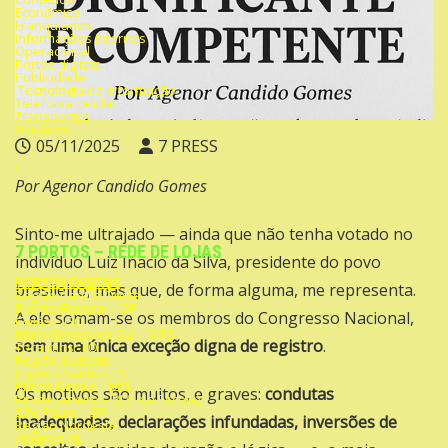
Econômico
Franquiados
Informações internas
Operacional
Portos digitais
Publicidade
Tecnologia da informação
Telefonia celular
Transportes
Usuários
05/11/2025
7 PRESS
Por Agenor Candido Gomes
Sinto-me ultrajado — ainda que não tenha votado no
7 PORTOS – REDE DE LOJAS
indivíduo Luiz Inácio da Silva, presidente do povo
PORTOS DIGITAIS
brasileiro, mas que, de forma alguma, me representa.
Região Centro Oeste
Distrito Federal – DF
A ele somam-se os membros do Congresso Nacional,
Goiás – GO
Mato Grosso do Sul – MTS
sem uma única exceção digna de registro
.
Tocantins -TO
Região Sudeste
Espírito Santo – ES
Minas Gerais – MG
Os motivos são muitos, e graves:
condutas
Rio de Janeiro – RJ (Loja Escola)
São Paulo – SP
inadequadas, declarações infundadas, inversões de
Região Nordeste
Alagoas AL