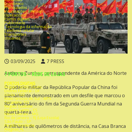
Econômico
Franquiados
Informações internas
Operacional
Portos digitais
Publicidade
Tecnologia da informação
Telefonia celular
Transportes
Usuários
03/09/2025
7 PRESS
Anthony Zurcher, correspondente da América do Norte
7 PORTOS – REDE DE LOJAS
PORTOS DIGITAIS
O poderio militar da República Popular da China foi
Região Centro Oeste
Distrito Federal – DF
Goiás – GO
plenamente demonstrado em um desfile que marcou o
Mato Grosso do Sul – MTS
Tocantins -TO
80º aniversário do fim da Segunda Guerra Mundial na
Região Sudeste
Espírito Santo – ES
quarta-feira.
Minas Gerais – MG
Rio de Janeiro – RJ (Loja Escola)
São Paulo – SP
Região Nordeste
A milhares de quilômetros de distância, na Casa Branca
Alagoas AL