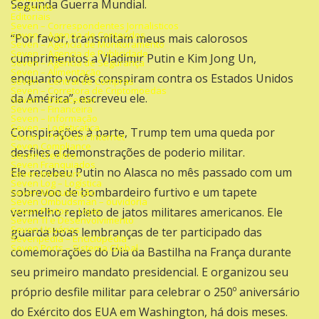
Segunda Guerra Mundial.
Conteúdo
Editoriais
Seven – Correspondentes Jornalisticos
Seven – Agencia de Conteúdos
“Por favor, transmitam meus mais calorosos
Seven – Agencia de Monitoramento
Seven – Agencia de Publicidade
cumprimentos a Vladimir Putin e Kim Jong Un,
Seven – Agencia de Segurança
Seven – Alimentação
enquanto vocês conspiram contra os Estados Unidos
Seven – Central de Compras
Seven – Corretora de Criptomoedas
da América”, escreveu ele.
Seven – Datacenter
Seven – Financeira
Seven – Informação
Seven – Logísticatica
Conspirações à parte, Trump tem uma queda por
Seven – Provedor Internet
Seven Compliance
desfiles e demonstrações de poderio militar.
Seven Creditos
Seven Franquiados
Ele
recebeu Putin no Alasca no mês passado
com um
Seven Investors
Seven Log – Logística
sobrevoo de bombardeiro furtivo e um tapete
Seven Manutenção
Seven Ombudsman – ouvidoria
Seven Portos – Lojas
vermelho repleto de jatos militares americanos. Ele
Seven TI e Desenvolvimento
Seven Usuários
guarda boas lembranças de ter participado das
Sevenpédia – Enciclopédia
Seven Ports – Sistema Global
comemorações do Dia da Bastilha na França durante
seu primeiro mandato presidencial. E
organizou seu
próprio desfile militar
para celebrar o 250º aniversário
do Exército dos EUA em Washington, há dois meses.