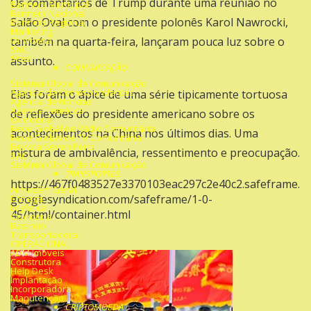
Os comentários de Trump durante uma reunião no
Banners Municipal
Banners Nacional
Salão Oval com o presidente polonês Karol Nawrocki,
Banners Regional
Marketing
Ouvidoria
também na quarta-feira, lançaram pouca luz sobre o
SAC
Sites
assunto.
COMUNICAÇÃO
Sistema Global de Comunicação
Agencia de Correspondentes
Elas foram o ápice de uma série tipicamente tortuosa
Agencia de Noticias
Agencia Temática
de reflexões do presidente americano sobre os
Ouvidoria
Rede Global de Rádio Comunitária
acontecimentos na China nos últimos dias. Uma
Rede Global de TV Comunitária
Revista Seven Ports
mistura de ambivalência, ressentimento e preocupação.
SAC
Sistema Global de Comunicação
TRANSPORTES
https://467f0483527e3370103eac297c2e40c2.safeframe.
Armazém Geral
googlesyndication.com/safeframe/1-0-
Entrega
Logística
45/html/container.html
Ouvidoria
Rastreio
Transportadora
OPERACIONAL
ADM Imóveis
Construtora
Help Desk
Implantação
Incorporadora
Manutenção
CRIPTOMOEDA