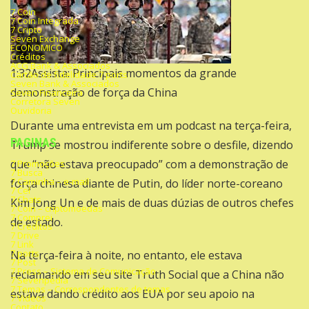
7 Coin
7 Coin Integrada
7 Cripto
Seven Exchange
ECONOMICO
Créditos
ACG Bank & Associados
1:32Assista: Principais momentos da grande
Cartão de fidelidade 7 ports
Seven Bank & Associados
demonstração de força da China
Seven Financeira
Corretora Seven
Ouvidoria
Durante uma entrevista em um podcast na terça-feira,
PAGINAS
Trump se mostrou indiferente sobre o desfile, dizendo
que “não estava preocupado” com a demonstração de
7 Promoções
7 Busca
7 Caminha – e-mail
força chinesa diante de Putin, do líder norte-coreano
7 Cel
7 Chats
Kim Jong Un e de mais de duas dúzias de outros chefes
7 Coin – criptomoedas
7 Comprei
de estado.
7 Creditos
7 Drive
7 Link
7 ports
Na terça-feira à noite, no entanto, ele estava
7 Post
7 Press – Sistema de Comunicação
reclamando em seu site Truth Social que a China não
7 Sevenpédia
7 Temas – Correspondentes de temas
estava dando crédito aos EUA por seu apoio na
7 Videos
Contato