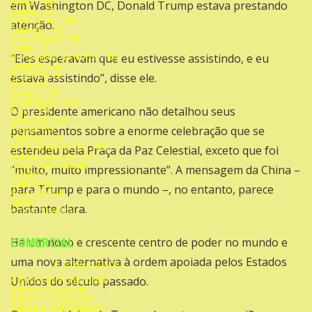
Bahia – BA
em Washington DC, Donald Trump estava prestando
Ceara – CE
Maranhão – MA
atenção.
Paraíba – PB
Pernambuco -PE
Piauí – PI
Rio Grande do Norte – RN
“Eles esperavam que eu estivesse assistindo, e eu
Sergipe – SE
Região Norte
estava assistindo”, disse ele.
Acre – AC
Amapá – AP
Amazonas – AM
O presidente americano não detalhou seus
Para – PA
Roraima – RO
Região Sul
pensamentos sobre a enorme celebração que se
Paraná – PR
Rio Grande do Sul – RG
estendeu pela Praça da Paz Celestial, exceto que foi
Santa Catarina – SC
Lojas Continentais
“muito, muito impressionante”. A mensagem da China –
Londres
California
para Trump e para o mundo –, no entanto, parece
África do Sul
Japão
bastante clara.
Arábia Saudita
Há um novo e crescente centro de poder no mundo e
COMERCIAL
uma nova alternativa à ordem apoiada pelos Estados
PUBLICIDADE
Agencia de Publicidade
Unidos do século passado.
Banners Estadual
Banners Integradas
Banners Internacional