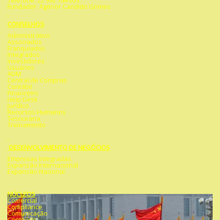
Telefone: 22 992 744 653
Fundador: Agenor Candido Gomes
CONSELHOS
Administrativo
Associados
Franquiados
Integrados
Investidores
Usuários
ADM
Central de Compras
Contábil
Financeiro
Help Desk
Jurídico
Recursos Humanos
Tesouraria
Treinamento
DESENVOLVIMENTO DE NEGÓCIOS
Empresas Integradas
Expansão Internacional
Expansão Nacional
NÚCLEOS
Comercial
Compliance
Comunicação
Conteúdo