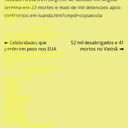
Banners Municipal
Banners Nacional
termina-em-22-mortes-e-mais-de-mil-detencoes-apos-
Banners Regional
Marketing
confrontos-em-luanda.htm?cmpid=copiaecola
Ouvidoria
SAC
Sites
COMUNICAÇÃO
Sistema Global de Comunicação
Agencia de Correspondentes
Navegação
Agencia de Noticias
Celebridades que
52 mil desabrigados e 41
Agencia Temática
perderam peso nos EUA
mortos no Vietnã.
Ouvidoria
de
Rede Global de Rádio Comunitária
Rede Global de TV Comunitária
Revista Seven Ports
Post
SAC
Sistema Global de Comunicação
TRANSPORTES
Armazém Geral
Entrega
Logística
Ouvidoria
Rastreio
Transportadora
OPERACIONAL
ADM Imóveis
Construtora
Help Desk
Implantação
Incorporadora
Manutenção
CRIPTOMOEDA