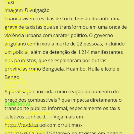
Bahia – BA
Taxi
Ceara – CE
Maranhão – MA
Imagem: Divulgação
Paraíba – PB
Pernambuco -PE
Luanda viveu três dias de forte tensão durante uma
Piauí – PI
Rio Grande do Norte – RN
greve de taxistas que se transformou em uma onda de
Sergipe – SE
Região Norte
violência urbana com caráter político. O governo
Acre – AC
Amapá – AP
angolano confirmou a morte de 22 pessoas, incluindo
Amazonas – AM
Para – PA
Roraima – RO
um policial, além da detenção de 1.214 manifestantes
Região Sul
Paraná – PR
nos protestos, que se espalharam por outras
Rio Grande do Sul – RG
Santa Catarina – SC
províncias como Benguela, Huambo, Huíla e Icolo e
Lojas Continentais
Londres
Bengo.
California
África do Sul
Japão
Arábia Saudita
A paralisação, iniciada como reação ao aumento do
preço dos combustíveis ? que impacta diretamente o
COMERCIAL
transporte público informal, especialmente os táxis
PUBLICIDADE
coletivos conhecid… – Veja mais em
Agencia de Publicidade
Banners Estadual
https://noticias.uol.com.br/ultimas-
Banners Integradas
Banners Internacional
noticias/rfi/2025/07/30/greve-de-taxistas-em-angola-