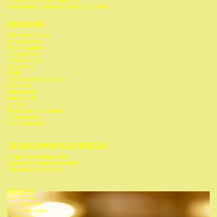
Telefone: 22 992 744 653
Fundador: Agenor Candido Gomes
CONSELHOS
Administrativo
Associados
Franquiados
Integrados
Investidores
Usuários
ADM
Central de Compras
Contábil
Financeiro
Help Desk
Jurídico
Recursos Humanos
Tesouraria
Treinamento
DESENVOLVIMENTO DE NEGÓCIOS
Empresas Integradas
Expansão Internacional
Expansão Nacional
NÚCLEOS
Comercial
Compliance
Comunicação
Conteúdo