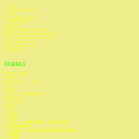
7 Coin
7 Coin Integrada
7 Cripto
Seven Exchange
ECONOMICO
Créditos
ACG Bank & Associados
Cartão de fidelidade 7 ports
Seven Bank & Associados
Seven Financeira
Corretora Seven
Ouvidoria
PAGINAS
7 Promoções
7 Busca
7 Caminha – e-mail
7 Cel
7 Chats
7 Coin – criptomoedas
7 Comprei
7 Creditos
7 Drive
7 Link
7 ports
7 Post
7 Press – Sistema de Comunicação
7 Sevenpédia
7 Temas – Correspondentes de temas
7 Videos
Contato