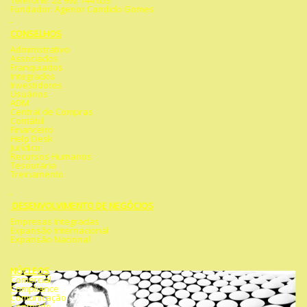
Telefone: 22 992 744 653
Fundador: Agenor Candido Gomes
CONSELHOS
Administrativo
Associados
Franquiados
Integrados
Investidores
Usuários
ADM
Central de Compras
Contábil
Financeiro
Help Desk
Jurídico
Recursos Humanos
Tesouraria
Treinamento
DESENVOLVIMENTO DE NEGÓCIOS
Empresas Integradas
Expansão Internacional
Expansão Nacional
NÚCLEOS
Comercial
Compliance
Comunicação
Conteúdo