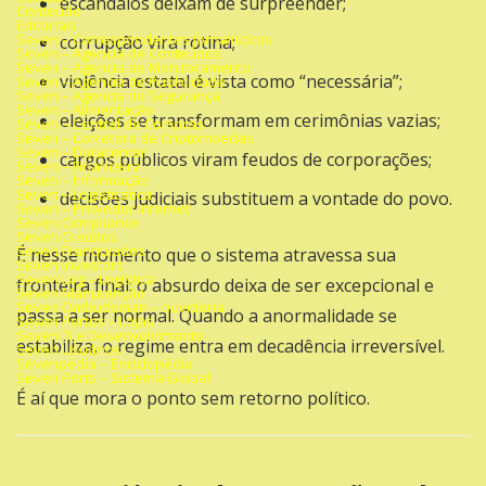
escândalos deixam de surpreender;
Conteúdo
Editoriais
Seven – Correspondentes Jornalisticos
corrupção vira rotina;
Seven – Agencia de Conteúdos
Seven – Agencia de Monitoramento
violência estatal é vista como “necessária”;
Seven – Agencia de Publicidade
Seven – Agencia de Segurança
Seven – Alimentação
eleições se transformam em cerimônias vazias;
Seven – Central de Compras
Seven – Corretora de Criptomoedas
Seven – Datacenter
cargos públicos viram feudos de corporações;
Seven – Financeira
Seven – Informação
Seven – Logísticatica
decisões judiciais substituem a vontade do povo.
Seven – Provedor Internet
Seven Compliance
Seven Creditos
Seven Franquiados
É nesse momento que o sistema atravessa sua
Seven Investors
Seven Log – Logística
fronteira final: o absurdo deixa de ser excepcional e
Seven Manutenção
Seven Ombudsman – ouvidoria
passa a ser normal. Quando a anormalidade se
Seven Portos – Lojas
Seven TI e Desenvolvimento
estabiliza, o regime entra em decadência irreversível.
Seven Usuários
Sevenpédia – Enciclopédia
Seven Ports – Sistema Global
É aí que mora o ponto sem retorno político.