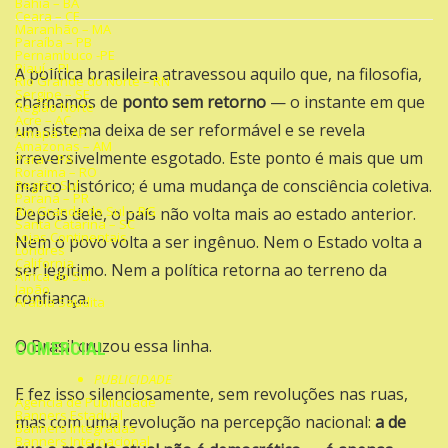
Bahia – BA
Ceara – CE
Maranhão – MA
Paraíba – PB
Pernambuco -PE
Piauí – PI
A política brasileira atravessou aquilo que, na filosofia,
Rio Grande do Norte – RN
Sergipe – SE
chamamos de
ponto sem retorno
— o instante em que
Região Norte
Acre – AC
um sistema deixa de ser reformável e se revela
Amapá – AP
Amazonas – AM
irreversivelmente esgotado. Este ponto é mais que um
Para – PA
Roraima – RO
marco histórico; é uma mudança de consciência coletiva.
Região Sul
Paraná – PR
Rio Grande do Sul – RG
Depois dele, o país não volta mais ao estado anterior.
Santa Catarina – SC
Lojas Continentais
Nem o povo volta a ser ingênuo. Nem o Estado volta a
Londres
California
ser legítimo. Nem a política retorna ao terreno da
África do Sul
Japão
confiança.
Arábia Saudita
O Brasil cruzou essa linha.
COMERCIAL
PUBLICIDADE
E fez isso silenciosamente, sem revoluções nas ruas,
Agencia de Publicidade
Banners Estadual
mas com uma revolução na percepção nacional:
a de
Banners Integradas
Banners Internacional