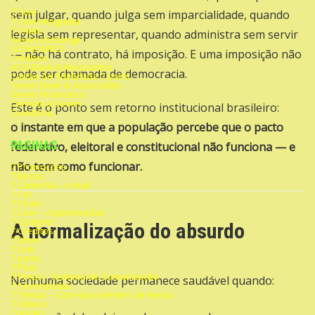
7 Coin
sem julgar, quando julga sem imparcialidade, quando
7 Coin Integrada
7 Cripto
legisla sem representar, quando administra sem servir
Seven Exchange
ECONOMICO
— não há contrato, há imposição. E uma imposição não
Créditos
ACG Bank & Associados
pode ser chamada de democracia.
Cartão de fidelidade 7 ports
Seven Bank & Associados
Seven Financeira
Corretora Seven
Este é o ponto sem retorno institucional brasileiro:
Ouvidoria
o instante em que a população percebe que o pacto
PAGINAS
federativo, eleitoral e constitucional não funciona — e
não tem como funcionar.
7 Promoções
7 Busca
7 Caminha – e-mail
7 Cel
7 Chats
7 Coin – criptomoedas
7 Comprei
A normalização do absurdo
7 Creditos
7 Drive
7 Link
7 ports
7 Post
7 Press – Sistema de Comunicação
Nenhuma sociedade permanece saudável quando:
7 Sevenpédia
7 Temas – Correspondentes de temas
7 Videos
Contato