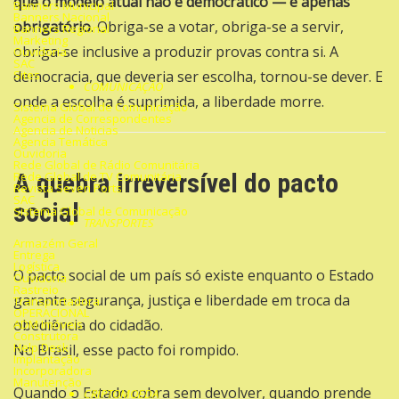
que o modelo atual não é democrático — é apenas
Banners Municipal
Banners Nacional
obrigatório
. Obriga-se a votar, obriga-se a servir,
Banners Regional
Marketing
obriga-se inclusive a produzir provas contra si. A
Ouvidoria
SAC
Sites
democracia, que deveria ser escolha, tornou-se dever. E
COMUNICAÇÃO
onde a escolha é suprimida, a liberdade morre.
Sistema Global de Comunicação
Agencia de Correspondentes
Agencia de Noticias
Agencia Temática
Ouvidoria
Rede Global de Rádio Comunitária
A quebra irreversível do pacto
Rede Global de TV Comunitária
Revista Seven Ports
SAC
social
Sistema Global de Comunicação
TRANSPORTES
Armazém Geral
Entrega
Logística
O pacto social de um país só existe enquanto o Estado
Ouvidoria
Rastreio
garante segurança, justiça e liberdade em troca da
Transportadora
OPERACIONAL
obediência do cidadão.
ADM Imóveis
Construtora
Help Desk
No Brasil, esse pacto foi rompido.
Implantação
Incorporadora
Manutenção
Quando o Estado cobra sem devolver, quando prende
CRIPTOMOEDA